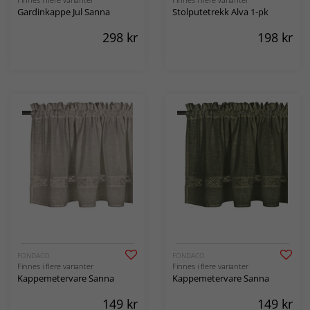
Gardinkappe Jul Sanna
Stolputetrekk Alva 1-pk
298
kr
198
kr
FONDACO
FONDACO
Finnes i flere varianter
Finnes i flere varianter
Kappemetervare Sanna
Kappemetervare Sanna
149
kr
149
kr