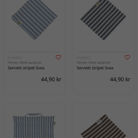
FONDACO
FONDACO
Finnes i flere varianter
Finnes i flere varianter
Serviett stripet Svea
Serviett stripet Svea
44,90
kr
44,90
kr