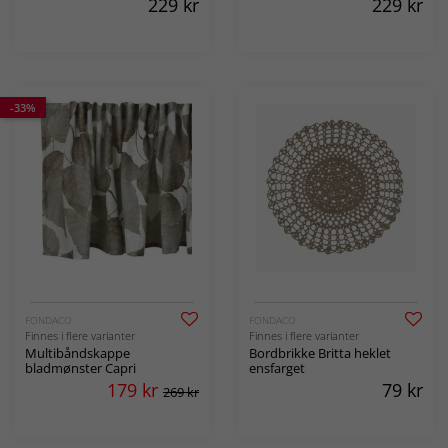
229
kr
229
kr
-33%
FONDACO
FONDACO
Finnes i flere varianter
Finnes i flere varianter
Multibåndskappe
Bordbrikke Britta heklet
bladmønster Capri
ensfarget
179
kr
79
kr
269 kr