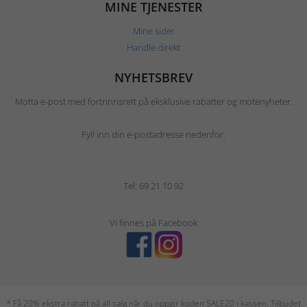
MINE TJENESTER
Mine sider
Handle direkt
NYHETSBREV
Motta e-post med fortrinnsrett på eksklusive rabatter og motenyheter.
Fyll inn din e-postadresse nedenfor.
Tel: 69 21 10 92
Vi finnes på Facebook
* Få 20% ekstra rabatt på all salg når du oppgir koden SALE20 i kassen. Tilbudet