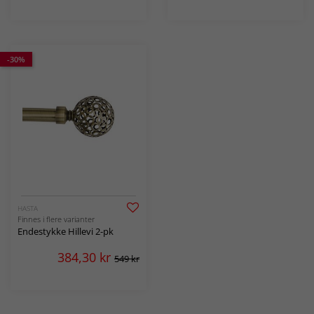
-30%
HASTA
Finnes i flere varianter
Endestykke Hillevi 2-pk
384,30
kr
549 kr