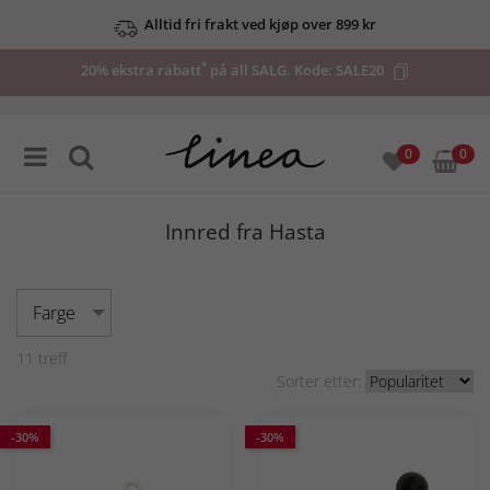
Alltid fri frakt ved kjøp over 899 kr
*
20% ekstra rabatt
på all SALG. Kode:
SALE20
0
0
Innred fra Hasta
Farge
11
treff
Sorter etter:
-30%
-30%