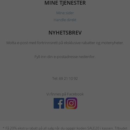
MINE TJENESTER
Mine sider
Handle direkt
NYHETSBREV
Motta e-post med fortrinnsrett på eksklusive rabatter og motenyheter.
Fyll inn din e-postadresse nedenfor.
Tel: 69 21 10 92
Vi finnes på Facebook
* Få 20% ekstra rabatt på all salg når du oppgir koden SALE20 i kassen. Tilbudet