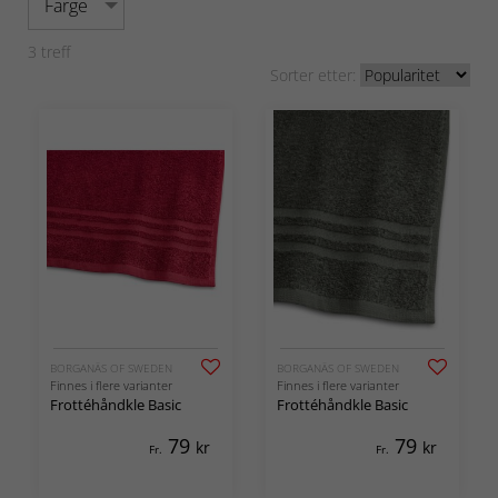
Farge
3
treff
Sorter etter:
BORGANÄS OF SWEDEN
BORGANÄS OF SWEDEN
Finnes i flere varianter
Finnes i flere varianter
Frottéhåndkle Basic
Frottéhåndkle Basic
79
79
kr
kr
Fr.
Fr.