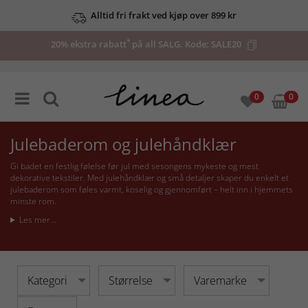
Alltid fri frakt ved kjøp over 899 kr
*
20% ekstra rabatt
på all SALG. Kode:
SALE20
0
0
Julebaderom og julehåndklær
Gi badet en festlig følelse før jul med sesongens mykeste og mest
dekorative tekstiler. Med julehåndklær og små detaljer skaper du enkelt et
julebaderom som føles varmt, koselig og gjennomført – helt inn i hjemmets
minste rom.
Les mer...
Kategori
Størrelse
Varemarke