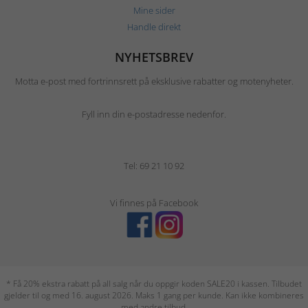
Mine sider
Handle direkt
NYHETSBREV
Motta e-post med fortrinnsrett på eksklusive rabatter og motenyheter.
Fyll inn din e-postadresse nedenfor.
Tel: 69 21 10 92
Vi finnes på Facebook
* Få 20% ekstra rabatt på all salg når du oppgir koden SALE20 i kassen. Tilbudet
gjelder til og med 16. august 2026. Maks 1 gang per kunde. Kan ikke kombineres
med andre tilbud.