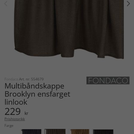
Fondaco
Art. nr: 554679
Multibåndskappe
Brooklyn ensfarget
linlook
229
kr
Prishistorikk
Farge