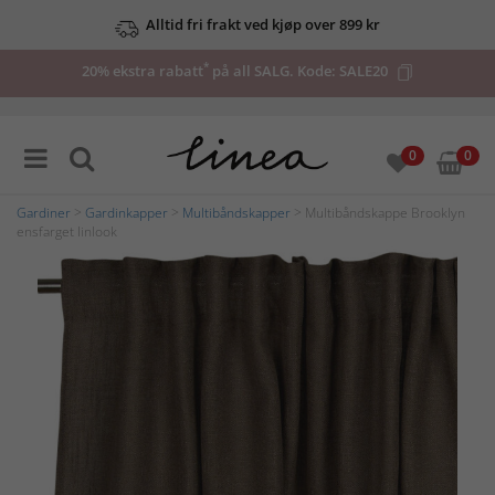
Alltid fri frakt ved kjøp over 899 kr
*
20% ekstra rabatt
på all SALG. Kode:
SALE20
0
0
Gardiner
>
Gardinkapper
>
Multibåndskapper
> Multibåndskappe Brooklyn
ensfarget linlook