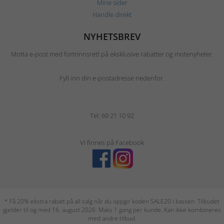
Mine sider
Handle direkt
NYHETSBREV
Motta e-post med fortrinnsrett på eksklusive rabatter og motenyheter.
Fyll inn din e-postadresse nedenfor.
Tel: 69 21 10 92
Vi finnes på Facebook
* Få 20% ekstra rabatt på all salg når du oppgir koden SALE20 i kassen. Tilbudet
gjelder til og med 16. august 2026. Maks 1 gang per kunde. Kan ikke kombineres
med andre tilbud.