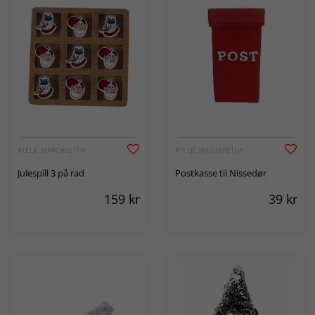
ATELJÉ MARGARETHA
ATELJÉ MARGARETHA
Julespill 3 på rad
Postkasse til Nissedør
159
kr
39
kr