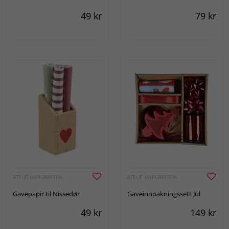
49
kr
79
kr
ATELJÉ MARGARETHA
ATELJÉ MARGARETHA
Gavepapir til Nissedør
Gaveinnpakningssett Jul
49
kr
149
kr