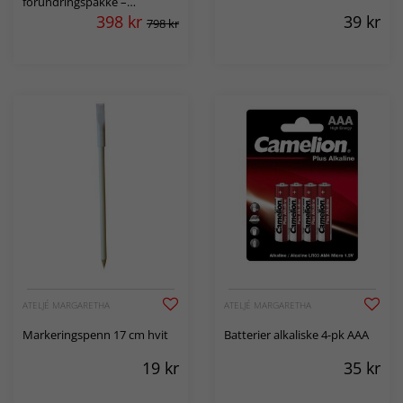
forundringspakke –
Blandede hobbypakker til
398
kr
39
kr
798 kr
ekstra god pris
ATELJÉ MARGARETHA
ATELJÉ MARGARETHA
Markeringspenn 17 cm hvit
Batterier alkaliske 4-pk AAA
19
kr
35
kr