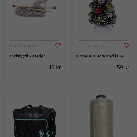
ATELJÉ MARGARETHA
ATELJÉ MARGARETHA
Strikking til Nissedør
Nissedør Juletre med kuler
49
kr
59
kr