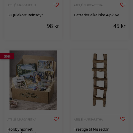
ATELJÉ MARGARETHA
ATELJÉ MARGARETHA
3D Julekort Reinsdyr
Batterier alkaliske 4-pk AA
98
kr
45
kr
-50%
ATELJÉ MARGARETHA
ATELJÉ MARGARETHA
Hobbyhjørnet
Trestige til Nissedør