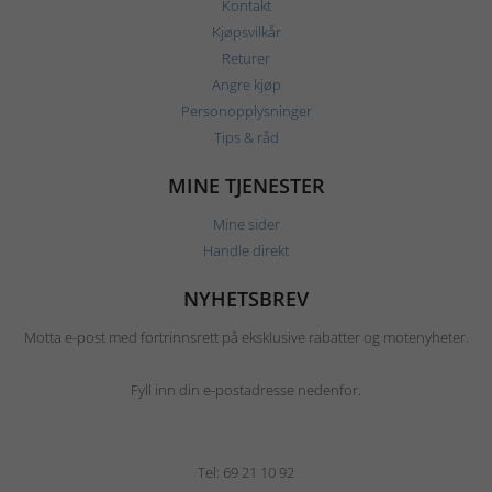
Kontakt
Kjøpsvilkår
Returer
Angre kjøp
Personopplysninger
Tips & råd
MINE TJENESTER
Mine sider
Handle direkt
NYHETSBREV
Motta e-post med fortrinnsrett på eksklusive rabatter og motenyheter.
Fyll inn din e-postadresse nedenfor.
Tel: 69 21 10 92