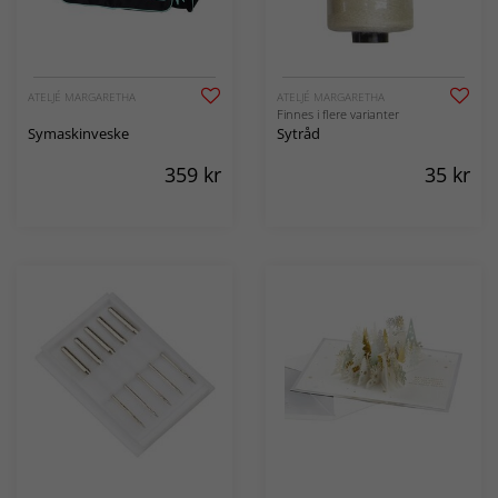
ATELJÉ MARGARETHA
ATELJÉ MARGARETHA
Finnes i flere varianter
Symaskinveske
Sytråd
359
kr
35
kr