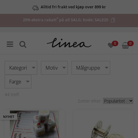
Se våre tilbud her
*
20% ekstra rabatt
på all SALG. Kode:
SALE20
0
0
Kategori
Motiv
Målgruppe
Farge
44
treff
Sorter etter:
NYHET