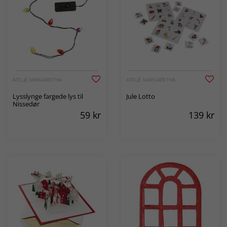
ATELJÉ MARGARETHA
ATELJÉ MARGARETHA
Lysslynge fargede lys til
Jule Lotto
Nissedør
59
kr
139
kr