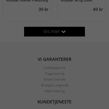
Nissedør tilbehør Polkastang
Nissedør Ski og staver
39
kr
49
kr
Vis mer
VI GARANTERER
Kvalitetsgaranti
Trygg levering
Enkelt å handle
30 dagers angrerett
Sikker betaling
KUNDETJENESTE