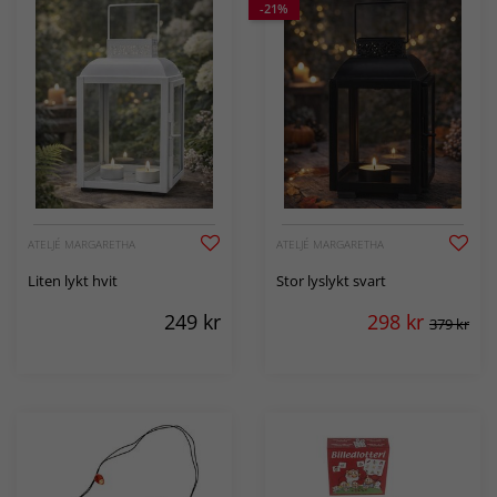
-21%
ATELJÉ MARGARETHA
ATELJÉ MARGARETHA
Liten lykt hvit
Stor lyslykt svart
249
kr
298
kr
379 kr