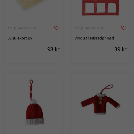
ATELJÉ MARGARETHA
ATELJÉ MARGARETHA
3D Julekort By
Vindu til Nissedør Rød
98
kr
39
kr