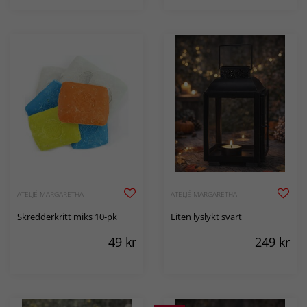
ATELJÉ MARGARETHA
ATELJÉ MARGARETHA
Skredderkritt miks 10-pk
Liten lyslykt svart
49
kr
249
kr