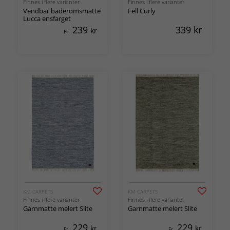
Finnes i flere varianter
Finnes i flere varianter
Vendbar baderomsmatte
Fell Curly
Lucca ensfarget
239
339
kr
kr
Fr.
KM CARPETS
KM CARPETS
Finnes i flere varianter
Finnes i flere varianter
Garnmatte melert Slite
Garnmatte melert Slite
229
229
kr
kr
Fr.
Fr.