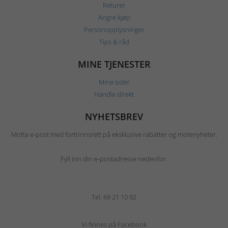
Returer
Angre kjøp
Personopplysninger
Tips & råd
MINE TJENESTER
Mine sider
Handle direkt
NYHETSBREV
Motta e-post med fortrinnsrett på eksklusive rabatter og motenyheter.
Fyll inn din e-postadresse nedenfor.
Tel: 69 21 10 92
Vi finnes på Facebook