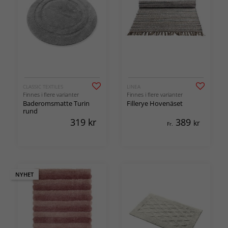
CLASSIC TEXTILES
LINEA
Finnes i flere varianter
Finnes i flere varianter
Baderomsmatte Turin
Fillerye Hovenäset
rund
319
kr
389
kr
Fr.
NYHET