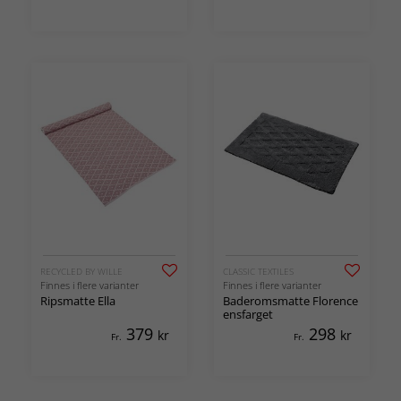
RECYCLED BY WILLE
CLASSIC TEXTILES
Finnes i flere varianter
Finnes i flere varianter
Ripsmatte Ella
Baderomsmatte Florence
ensfarget
379
298
kr
kr
Fr.
Fr.