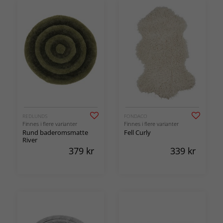
REDLUNDS
FONDACO
Finnes i flere varianter
Finnes i flere varianter
Rund baderomsmatte
Fell Curly
River
379
kr
339
kr