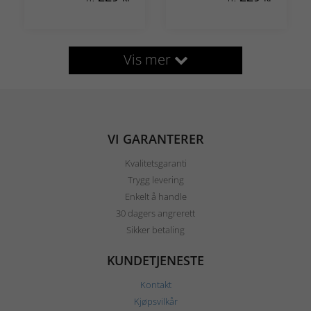
Vis mer
VI GARANTERER
Kvalitetsgaranti
Trygg levering
Enkelt å handle
30 dagers angrerett
Sikker betaling
KUNDETJENESTE
Kontakt
Kjøpsvilkår