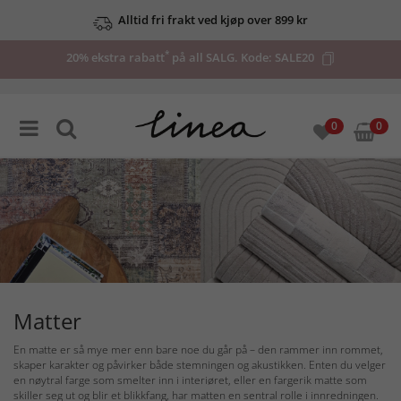
Se våre tilbud her
*
20% ekstra rabatt
på all SALG. Kode:
SALE20
0
0
Matter
En matte er så mye mer enn bare noe du går på – den rammer inn rommet,
skaper karakter og påvirker både stemningen og akustikken. Enten du velger
en nøytral farge som smelter inn i interiøret, eller en fargerik matte som
skiller seg ut og blir et blikkfang, har matten en sentral rolle i innredningen.