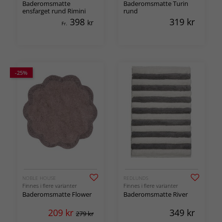
Baderomsmatte
Baderomsmatte Turin
ensfarget rund Rimini
rund
398
319
kr
kr
Fr.
-25%
NOBLE HOUSE
REDLUNDS
Finnes i flere varianter
Finnes i flere varianter
Baderomsmatte Flower
Baderomsmatte River
209
kr
349
kr
279 kr