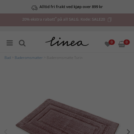
Alltid fri frakt ved kjøp over 899 kr
*
20% ekstra rabatt
på all SALG. Kode:
SALE20
0
0
Bad
>
Baderomsmatter
> Baderomsmatte Turin