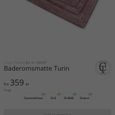
Classic Textiles
Art. nr: 530507
Baderomsmatte Turin
359
fra
kr
Farge
Gammelrosa
Grå
Gråblå
Grønn