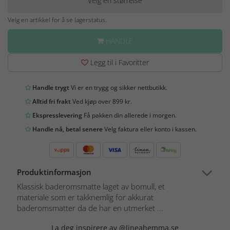
Velg en størrelse
Velg en artikkel for å se lagerstatus.
HANDLE
Legg til i Favoritter
Handle trygt
Vi er en trygg og sikker nettbutikk.
Alltid fri frakt
Ved kjøp over 899 kr.
Ekspresslevering
Få pakken din allerede i morgen.
Handle nå, betal senere
Velg faktura eller konto i kassen.
Produktinformasjon
Klassisk baderomsmatte laget av bomull, et
materiale som er takknemlig for akkurat
baderomsmatter da de har en utmerket ...
La deg inspirere av @lineahemma.se