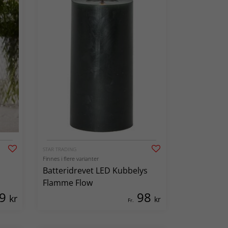
STAR TRADING
Finnes i flere varianter
Batteridrevet LED Kubbelys
Flamme Flow
89
98
kr
kr
Fr.