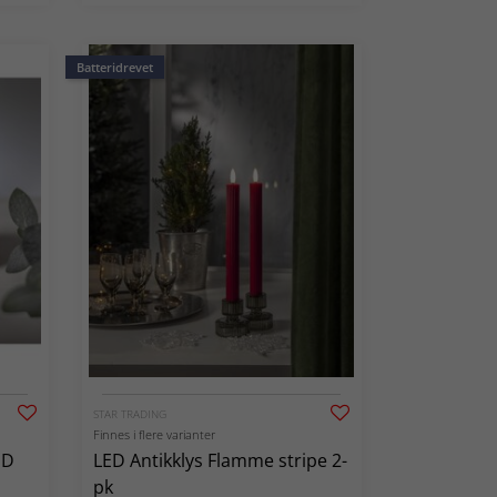
Batteridrevet
STAR TRADING
Finnes i flere varianter
ED
LED Antikklys Flamme stripe 2-
pk