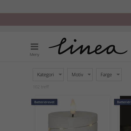
Meny
Kategori
Motiv
Farge
102
treff
Batteridrevet
Batteridr