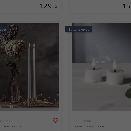
129
1
kr
evet
Batteridrevet
RADING
STAR TRADING
i flere varianter
Finnes i flere varianter