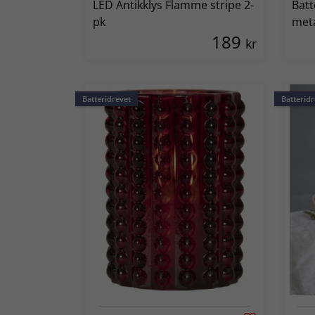
LED Antikklys Flamme stripe 2-
Batt
pk
meta
189
kr
Batteridrevet
Batteridr