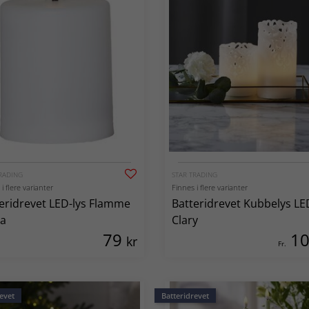
RADING
STAR TRADING
i flere varianter
Finnes i flere varianter
eridrevet LED-lys Flamme
Batteridrevet Kubbelys LE
la
Clary
79
1
kr
Fr.
evet
Batteridrevet