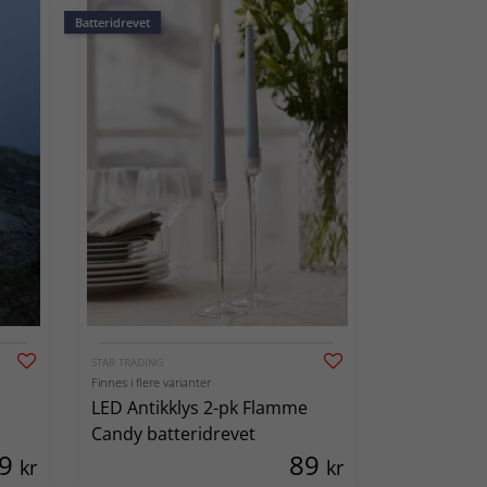
Batteridrevet
STAR TRADING
Finnes i flere varianter
LED Antikklys 2-pk Flamme
Candy batteridrevet
89
89
kr
kr