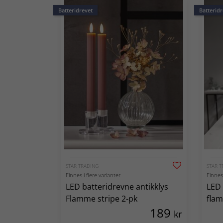
Batteridrevet
Batteridr
STAR TRADING
STAR T
Finnes i flere varianter
Finnes 
LED batteridrevne antikklys
LED 
Flamme stripe 2-pk
flam
189
kr