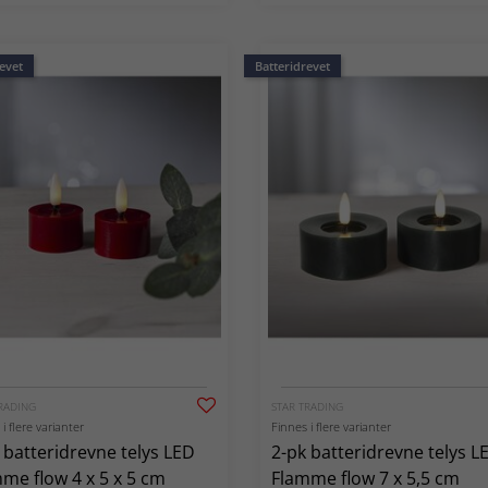
evet
Batteridrevet
RADING
STAR TRADING
i flere varianter
Finnes i flere varianter
 batteridrevne telys LED
2-pk batteridrevne telys L
me flow 4 x 5 x 5 cm
Flamme flow 7 x 5,5 cm