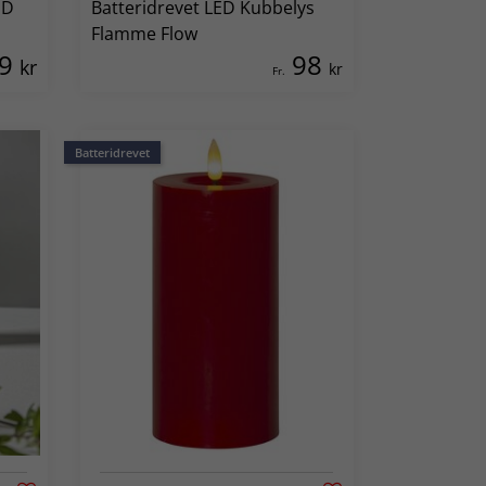
ED
Batteridrevet LED Kubbelys
Flamme Flow
29
98
kr
kr
Fr.
Batteridrevet