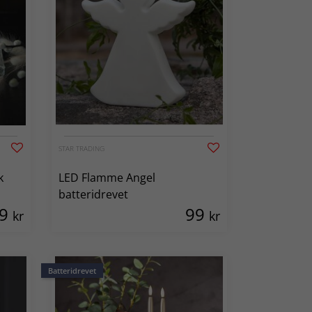
STAR TRADING
k
LED Flamme Angel
batteridrevet
79
99
kr
kr
Batteridrevet