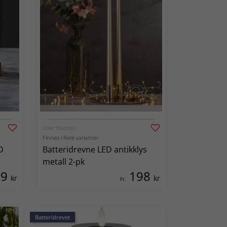
STAR TRADING
Finnes i flere varianter
D
Batteridrevne LED antikklys
metall 2-pk
09
198
kr
kr
Fr.
Batteridrevet