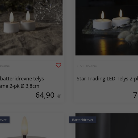
RADING
STAR TRADING
batteridrevne telys
Star Trading LED Telys 2-p
mme 2-pk Ø 3,8cm
64,90
kr
evet
Batteridrevet