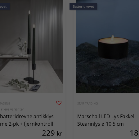
evet
Batteridrevet
RADING
STAR TRADING
i flere varianter
batteridrevne antikklys
Marschall LED Lys Fakkel
me 2-pk + fjernkontroll
Stearinlys ø 10,5 cm
229
1
kr