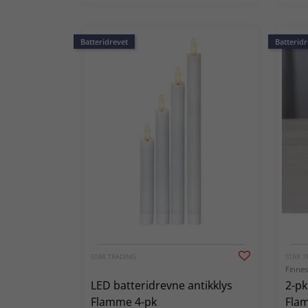
Batteridrevet
Batteridr
STAR TRADING
STAR T
Finnes 
LED batteridrevne antikklys
2-pk
Flamme 4-pk
Flam