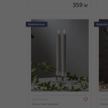
359
kr
Batteridrevet
Batteridr
STAR TRADING
STAR T
Finnes i flere varianter
Finnes 