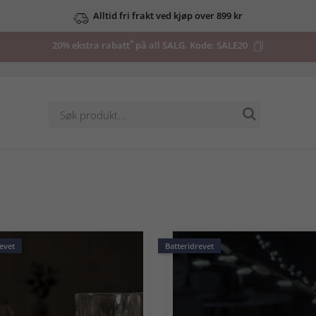
Se våre tilbud her
*
20% ekstra rabatt
på all SALG. Kode:
SALE20
evet
Batteridrevet