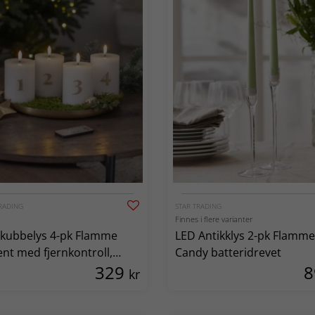
RADING
STAR TRADING
Finnes i flere varianter
kubbelys 4-pk Flamme
LED Antikklys 2-pk Flamme
nt med fjernkontroll,
Candy batteridrevet
329
eridrevne
kr