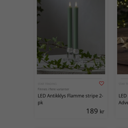
STAR TRADING
STAR T
Finnes i flere varianter
LED Antikklys Flamme stripe 2-
LED 
pk
Adve
189
batt
kr