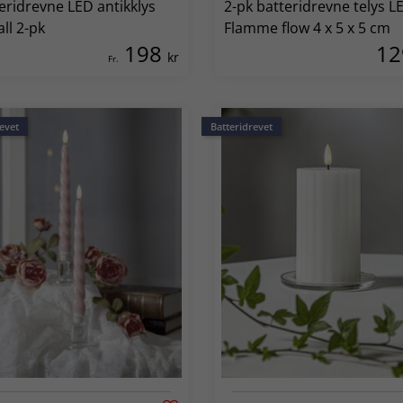
eridrevne LED antikklys
2-pk batteridrevne telys L
ll 2-pk
Flamme flow 4 x 5 x 5 cm
198
1
kr
Fr.
evet
Batteridrevet