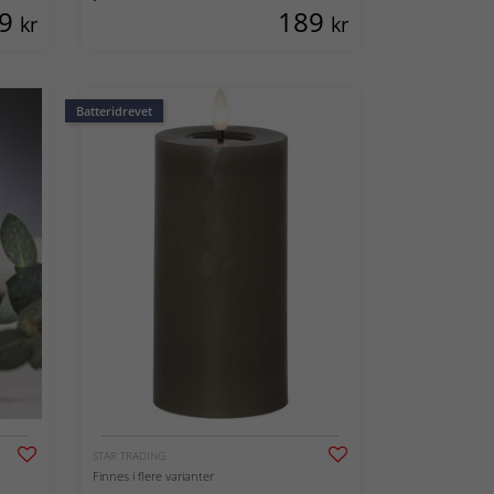
59
189
kr
kr
Batteridrevet
STAR TRADING
Finnes i flere varianter