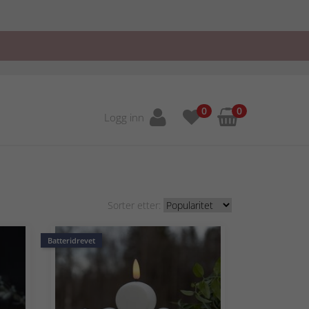
0
0
Logg inn
Sorter etter:
Batteridrevet