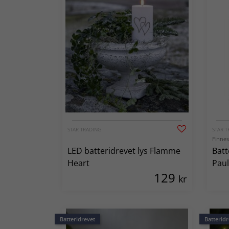
STAR TRADING
STAR T
Finnes 
LED batteridrevet lys Flamme
Batt
Heart
Pau
129
kr
Batteridrevet
Batteridr