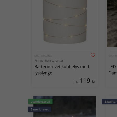
STAR TRADING
STAR T
Finnes i flere varianter
Batteridrevet kubbelys med
LED 
lysslynge
Fla
119
kr
Fr.
Utendørsbruk
Batteridr
Batteridrevet