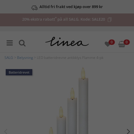
Alltid fri frakt ved kjøp over 899 kr
*
20% ekstra rabatt
på all SALG. Kode:
SALE20
0
0
SALG
>
Belysning
> LED batteridrevne antikklys Flamme 4-pk
Batteridrevet