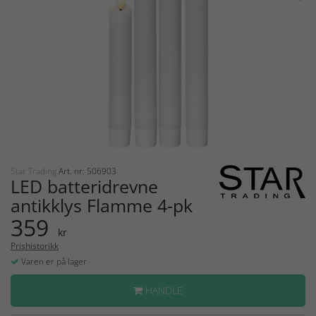
Star Trading
Art. nr: 506903
LED batteridrevne
antikklys Flamme 4-pk
359
kr
Prishistorikk
Varen er på lager
HANDLE