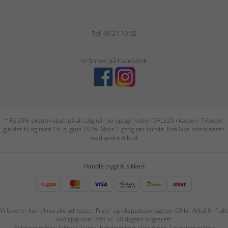
Tel: 69 21 10 92
Vi finnes på Facebook
* Få 20% ekstra rabatt på all salg når du oppgir koden SALE20 i kassen. Tilbudet
gjelder til og med 16. august 2026. Maks 1 gang per kunde. Kan ikke kombineres
med andre tilbud.
Handle trygt & sikkert
Vi leverer kun til norske adresser. Frakt- og ekspedisjonsgebyr 69 kr. Alltid fri frakt
ved kjøp over 899 kr. 30 dagers angrerett.
Betalingsmåter: faktura, konto, betalingskort eller Vipps. Leveringsmåter: