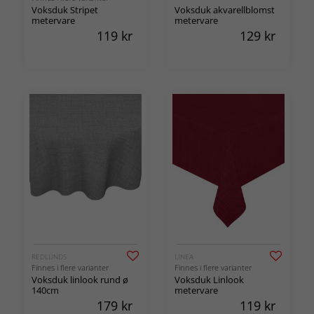
Voksduk Stripet
Voksduk akvarellblomst
metervare
metervare
119
kr
129
kr
REDLUNDS
LINEA
Finnes i flere varianter
Finnes i flere varianter
Voksduk linlook rund ø
Voksduk Linlook
140cm
metervare
179
kr
119
kr