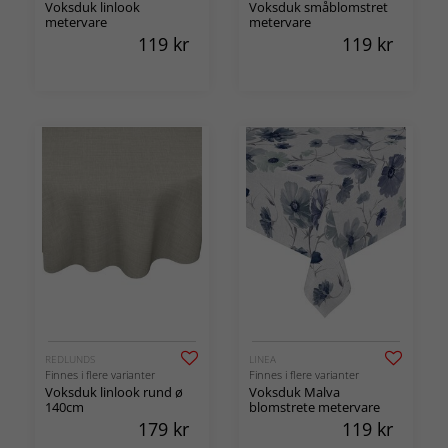
Voksduk linlook
Voksduk småblomstret
metervare
metervare
119
kr
119
kr
REDLUNDS
LINEA
Finnes i flere varianter
Finnes i flere varianter
Voksduk linlook rund ø
Voksduk Malva
140cm
blomstrete metervare
179
kr
119
kr