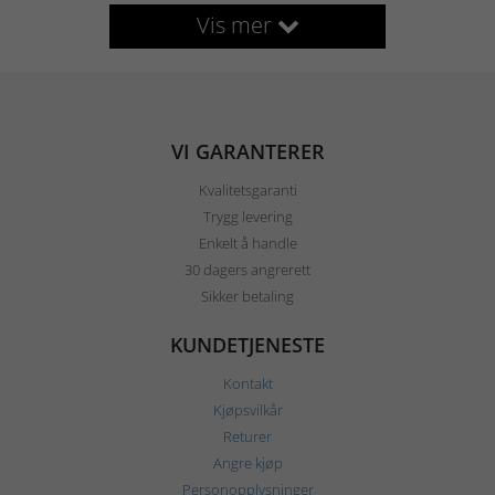
Vis mer
VI GARANTERER
Kvalitetsgaranti
Trygg levering
Enkelt å handle
30 dagers angrerett
Sikker betaling
KUNDETJENESTE
Kontakt
Kjøpsvilkår
Returer
Angre kjøp
Personopplysninger