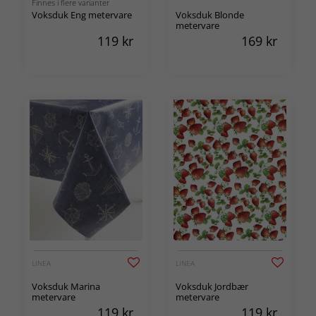
Finnes i flere varianter
Voksduk Eng metervare
Voksduk Blonde
metervare
119
kr
169
kr
LINEA
LINEA
Voksduk Marina
Voksduk Jordbær
metervare
metervare
119
kr
119
kr