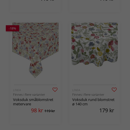
-18%
LINEA
LINEA
Finnes i flere varianter
Finnes i flere varianter
Voksduk småblomstret
Voksduk rund blomstret
metervare
ø 140 cm
98
kr
179
kr
119 kr