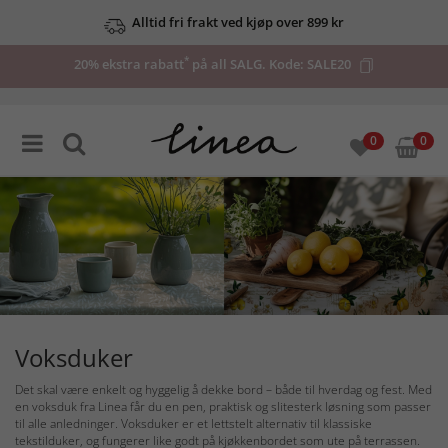
Se våre tilbud her
*
20% ekstra rabatt
på all SALG. Kode:
SALE20
0
0
Voksduker
Det skal være enkelt og hyggelig å dekke bord – både til hverdag og fest. Med
en voksduk fra Linea får du en pen, praktisk og slitesterk løsning som passer
til alle anledninger. Voksduker er et lettstelt alternativ til klassiske
tekstilduker, og fungerer like godt på kjøkkenbordet som ute på terrassen.