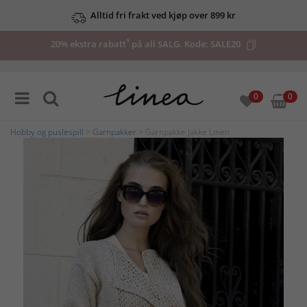
Alltid fri frakt ved kjøp over 899 kr
*
20% ekstra rabatt
på all SALG. Kode:
SALE20
0
0
Hobby og puslespill
>
Garnpakker
> Garnpakke Jakke Linen