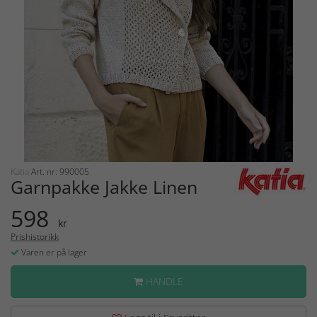
Katia
Art. nr: 990005
Garnpakke Jakke Linen
598
kr
Prishistorikk
Varen er på lager
HANDLE