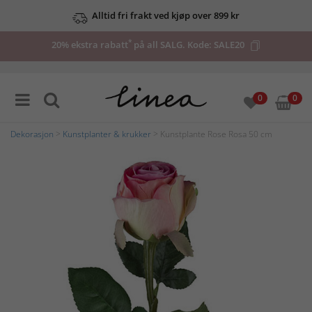
Alltid fri frakt ved kjøp over 899 kr
*
20% ekstra rabatt
på all SALG. Kode:
SALE20
0
0
Dekorasjon
>
Kunstplanter & krukker
> Kunstplante Rose Rosa 50 cm