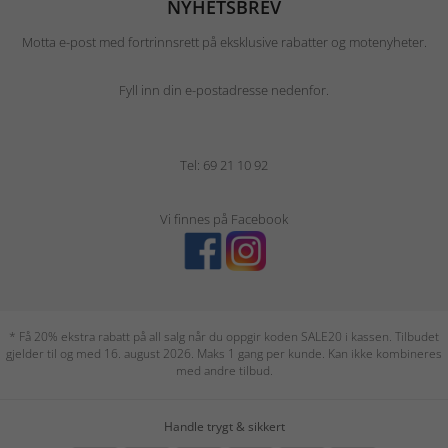
NYHETSBREV
Motta e-post med fortrinnsrett på eksklusive rabatter og motenyheter.
Fyll inn din e-postadresse nedenfor.
Tel: 69 21 10 92
Vi finnes på Facebook
* Få 20% ekstra rabatt på all salg når du oppgir koden SALE20 i kassen. Tilbudet
gjelder til og med 16. august 2026. Maks 1 gang per kunde. Kan ikke kombineres
med andre tilbud.
Handle trygt & sikkert