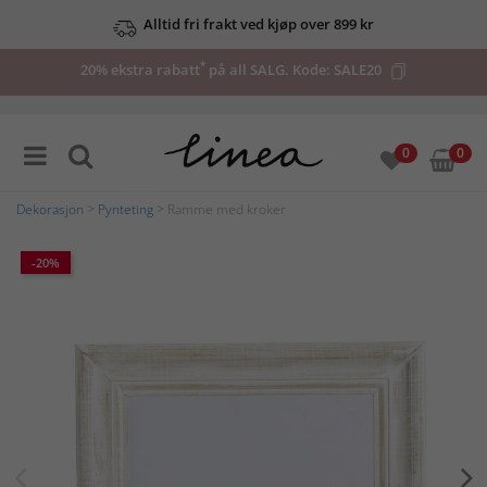
Alltid fri frakt ved kjøp over 899 kr
*
20% ekstra rabatt
på all SALG. Kode:
SALE20
0
0
Dekorasjon
>
Pynteting
> Ramme med kroker
-20%