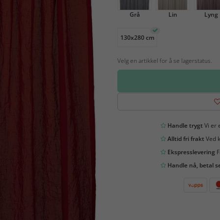
Grå
Lin
Lyng
130x280 cm
Velg en artikkel for å se lagerstatus.
Handle trygt
Vi er 
Alltid fri frakt
Ved k
Ekspresslevering
F
Handle nå, betal s