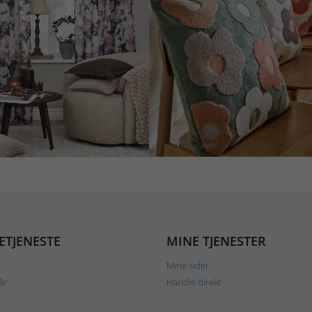
ETJENESTE
MINE TJENESTER
Mine sider
år
Handle direkt