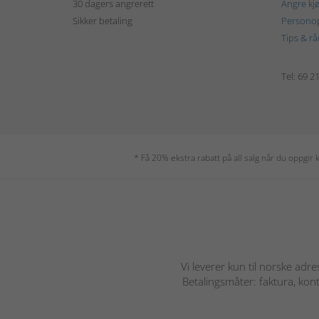
30 dagers angrerett
Angre kj
Sikker betaling
Personop
Tips & rå
Tel: 69 2
* Få 20% ekstra rabatt på all salg når du oppgi
Vi leverer kun til norske adre
Betalingsmåter: faktura, kont