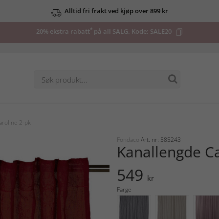
Alltid fri frakt ved kjøp over 899 kr
*
20% ekstra rabatt
på all SALG. Kode:
SALE20
aroline 2-pk
Fondaco
Art. nr: 585243
Kanallengde Ca
549
kr
Farge