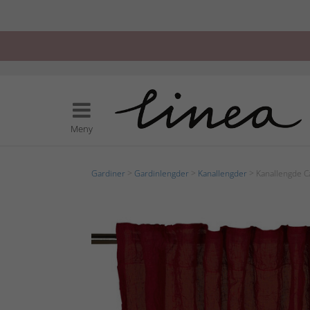
Meny
Gardiner
>
Gardinlengder
>
Kanallengder
> Kanallengde C