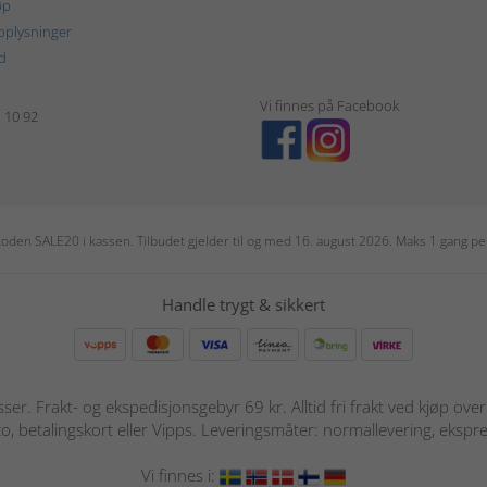
øp
plysninger
d
Vi finnes på Facebook
1 10 92
r koden SALE20 i kassen. Tilbudet gjelder til og med 16. august 2026. Maks 1 gang 
Handle trygt & sikkert
sser. Frakt- og ekspedisjonsgebyr 69 kr. Alltid fri frakt ved kjøp ov
o, betalingskort eller Vipps. Leveringsmåter: normallevering, ekspre
Vi finnes i: