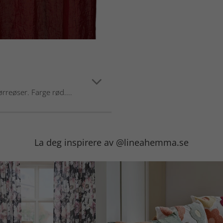
ørreøser. Farge rød....
La deg inspirere av @lineahemma.se