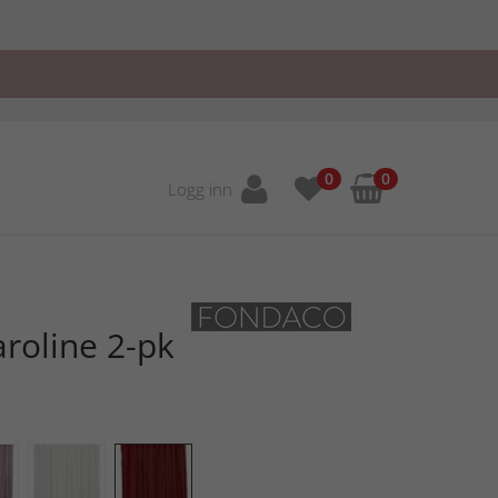
0
0
Logg inn
roline 2-pk