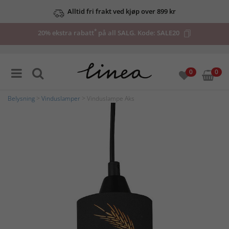
Alltid fri frakt ved kjøp over 899 kr
*
20% ekstra rabatt
på all SALG. Kode:
SALE20
0
0
Belysning
>
Vinduslamper
> Vinduslampe Aks