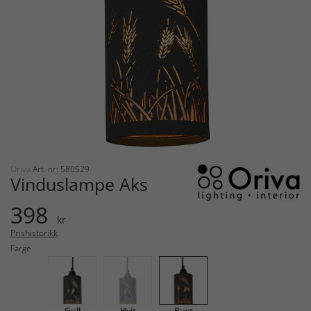
Oriva
Art. nr: 580529
Vinduslampe Aks
398
kr
Prishistorikk
Farge
Gull
Hvit
Rust