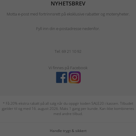
NYHETSBREV
Motta e-post med fortrinnsrett på eksklusive rabatter og motenyheter.
Fyll inn din e-postadresse nedenfor.
Tel: 69 21 10 92
Vi finnes på Facebook
* Få 20% ekstra rabatt på all salg når du oppgir koden SALE20 i kassen. Tilbudet
gjelder til og med 16. august 2026. Maks 1 gang per kunde. Kan ikke kombineres
med andre tilbud.
Handle trygt & sikkert