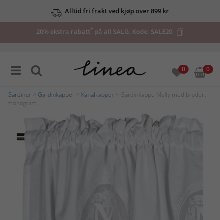
Alltid fri frakt ved kjøp over 899 kr
*
20% ekstra rabatt
på all SALG. Kode:
SALE20
0
0
Gardiner
>
Gardinkapper
>
Kanalkapper
> Gardinkappe Molly med brodert
monogram