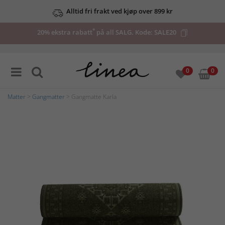
Alltid fri frakt ved kjøp over 899 kr
*
20% ekstra rabatt
på all SALG. Kode:
SALE20
0
0
Matter
>
Gangmatter
> Gangmatte Karla