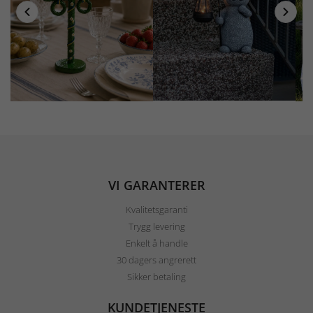
VI GARANTERER
Kvalitetsgaranti
Trygg levering
Enkelt å handle
30 dagers angrerett
Sikker betaling
KUNDETJENESTE