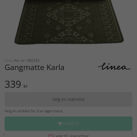
Linea
Art. nr: 580243
Gangmatte Karla
339
kr
Velg en størrelse
Velg en artikkel for å se lagerstatus.
HANDLE
Legg til i Favoritter