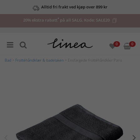
Alltid fri frakt ved kjøp over 899 kr
*
20% ekstra rabatt
på all SALG. Kode:
SALE20
0
0
Bad
>
Frottéhåndklær & badelaken
> Ensfargede frottéhåndkler Paris