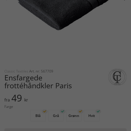
Classic Textiles
Art. nr: 567709
Ensfargede
frottéhåndkler Paris
49
fra
kr
Farge
Blå
Grå
Grønn
Hvit