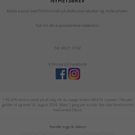
NYHETSBREV
Motta e-post med fortrinnsrett på eksklusive rabatter og motenyheter.
Fyll inn din e-postadresse nedenfor.
Tel: 69 21 10 92
Vi finnes på Facebook
* Få 20% ekstra rabatt på all salg når du oppgir koden SALE20 i kassen. Tilbudet
gjelder til og med 16. august 2026. Maks 1 gang per kunde. Kan ikke kombineres
med andre tilbud.
Handle trygt & sikkert