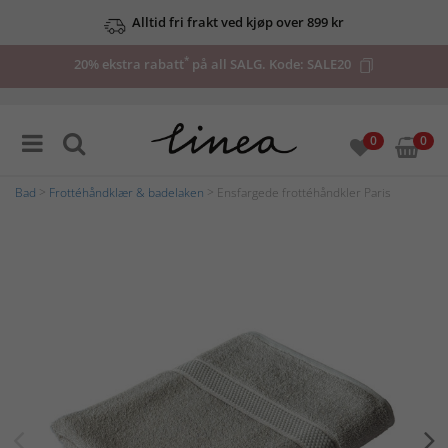
Alltid fri frakt ved kjøp over 899 kr
*
20% ekstra rabatt
på all SALG. Kode:
SALE20
0
0
Bad
>
Frottéhåndklær & badelaken
> Ensfargede frottéhåndkler Paris