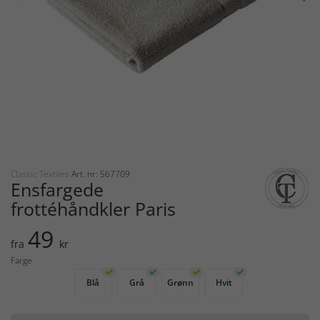
Classic Textiles
Art. nr: 567709
Ensfargede
frottéhåndkler Paris
49
fra
kr
Farge
Blå
Grå
Grønn
Hvit