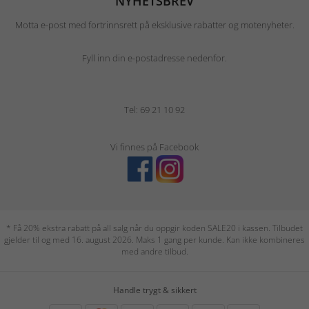
NYHETSBREV
Motta e-post med fortrinnsrett på eksklusive rabatter og motenyheter.
Fyll inn din e-postadresse nedenfor.
Tel: 69 21 10 92
Vi finnes på Facebook
* Få 20% ekstra rabatt på all salg når du oppgir koden SALE20 i kassen. Tilbudet
gjelder til og med 16. august 2026. Maks 1 gang per kunde. Kan ikke kombineres
med andre tilbud.
Handle trygt & sikkert