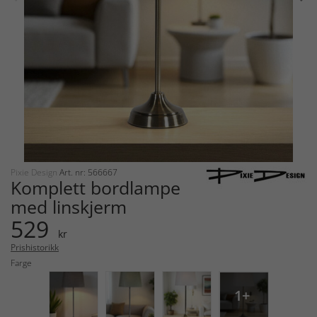
Pixie Design
Art. nr: 566667
Komplett bordlampe
med linskjerm
529
kr
Prishistorikk
Farge
1+