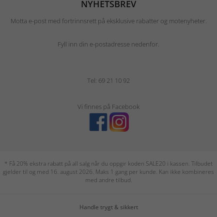
NYHETSBREV
Motta e-post med fortrinnsrett på eksklusive rabatter og motenyheter.
Fyll inn din e-postadresse nedenfor.
Tel: 69 21 10 92
Vi finnes på Facebook
* Få 20% ekstra rabatt på all salg når du oppgir koden SALE20 i kassen. Tilbudet
gjelder til og med 16. august 2026. Maks 1 gang per kunde. Kan ikke kombineres
med andre tilbud.
Handle trygt & sikkert