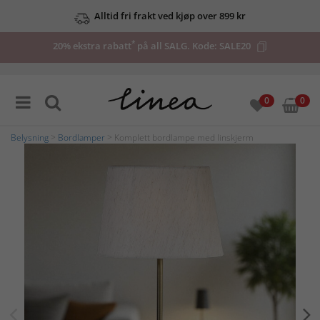
Alltid fri frakt ved kjøp over 899 kr
*
20% ekstra rabatt
på all SALG. Kode:
SALE20
0
0
Belysning
>
Bordlamper
> Komplett bordlampe med linskjerm