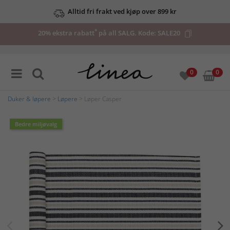
Alltid fri frakt ved kjøp over 899 kr
*
20% ekstra rabatt
på all SALG. Kode:
SALE20
0
0
Duker & løpere
>
Løpere
> Løper Casper
Bedre miljøvalg