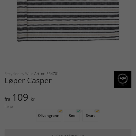
Recycled by Wille
Art. nr: 564701
Løper Casper
109
fra
kr
Farge
Olivengrønn
Rød
Svart
Velg en størrelse