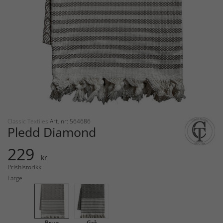
Classic Textiles
Art. nr: 564686
Pledd Diamond
229
kr
Prishistorikk
Farge
Brun
Grå