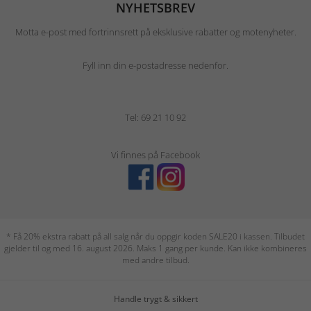
NYHETSBREV
Motta e-post med fortrinnsrett på eksklusive rabatter og motenyheter.
Fyll inn din e-postadresse nedenfor.
Tel: 69 21 10 92
Vi finnes på Facebook
* Få 20% ekstra rabatt på all salg når du oppgir koden SALE20 i kassen. Tilbudet
gjelder til og med 16. august 2026. Maks 1 gang per kunde. Kan ikke kombineres
med andre tilbud.
Handle trygt & sikkert