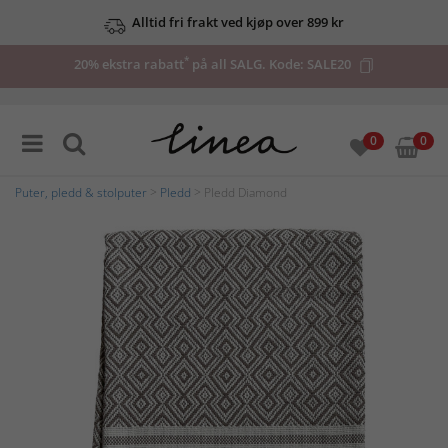
Alltid fri frakt ved kjøp over 899 kr
*
20% ekstra rabatt
på all SALG. Kode:
SALE20
0
0
Puter, pledd & stolputer
>
Pledd
> Pledd Diamond