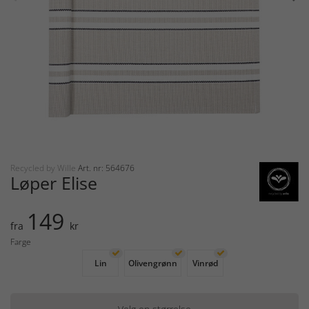
Recycled by Wille
Art. nr: 564676
Løper Elise
149
fra
kr
Farge
Lin
Olivengrønn
Vinrød