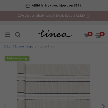
Alltid fri frakt ved kjøp over 899 kr
*
20% ekstra rabatt
på all SALG. Kode:
SALE20
0
0
Duker & løpere
>
Løpere
> Løper Elise
Bedre miljøvalg