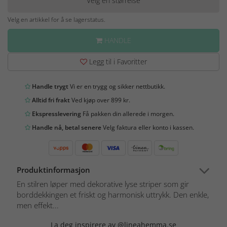
Velg en størrelse
Velg en artikkel for å se lagerstatus.
HANDLE
Legg til i Favoritter
Handle trygt
Vi er en trygg og sikker nettbutikk.
Alltid fri frakt
Ved kjøp over 899 kr.
Ekspresslevering
Få pakken din allerede i morgen.
Handle nå, betal senere
Velg faktura eller konto i kassen.
Produktinformasjon
En stilren løper med dekorative lyse striper som gir
borddekkingen et friskt og harmonisk uttrykk. Den enkle,
men effekt...
La deg inspirere av @lineahemma.se