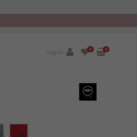
0
0
Logg inn