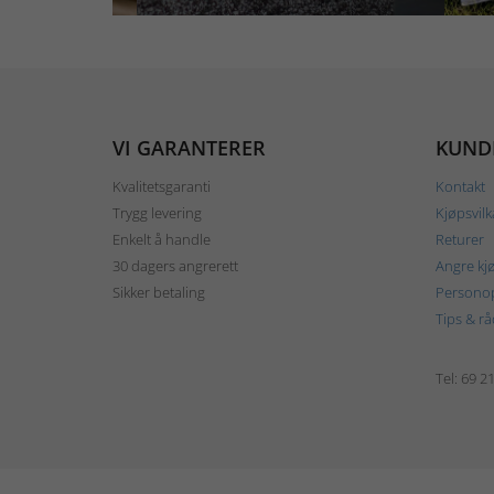
VI GARANTERER
KUND
Kvalitetsgaranti
Kontakt
Trygg levering
Kjøpsvilk
Enkelt å handle
Returer
30 dagers angrerett
Angre kj
Sikker betaling
Personop
Tips & rå
Tel: 69 2