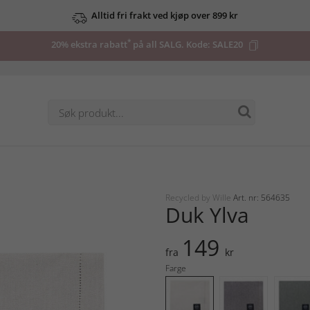
Alltid fri frakt ved kjøp over 899 kr
*
20% ekstra rabatt
på all SALG. Kode:
SALE20
Recycled by Wille
Art. nr: 564635
Duk Ylva
149
fra
kr
Farge