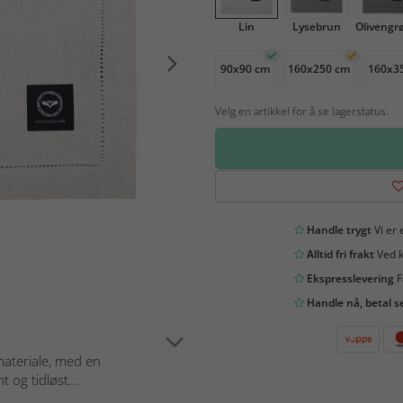
Lin
Lysebrun
Olivengr
90x90 cm
160x250 cm
160x3
Velg en artikkel for å se lagerstatus.
Handle trygt
Vi er 
Alltid fri frakt
Ved k
Ekspresslevering
F
Handle nå, betal s
 materiale, med en
 og tidløst...