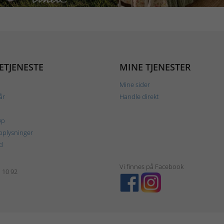
ETJENESTE
MINE TJENESTER
Mine sider
år
Handle direkt
øp
plysninger
d
Vi finnes på Facebook
1 10 92