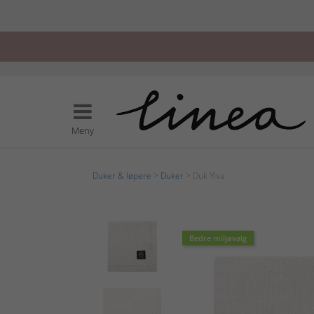
Meny
Duker & løpere
>
Duker
> Duk Ylva
Bedre miljøvalg