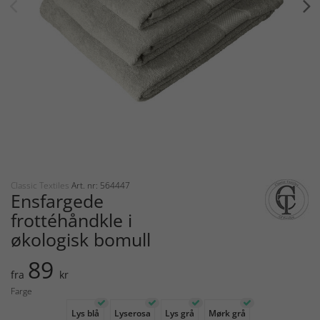
Classic Textiles
Art. nr: 564447
Ensfargede
frottéhåndkle i
økologisk bomull
89
fra
kr
Farge
Lys blå
Lyserosa
Lys grå
Mørk grå