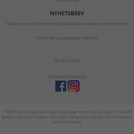
Handle direkt
NYHETSBREV
Motta e-post med fortrinnsrett på eksklusive rabatter og motenyheter.
Fyll inn din e-postadresse nedenfor.
Tel: 69 21 10 92
Vi finnes på Facebook
* Få 20% ekstra rabatt på all salg når du oppgir koden SALE20 i kassen. Tilbudet
gjelder til og med 16. august 2026. Maks 1 gang per kunde. Kan ikke kombineres
med andre tilbud.