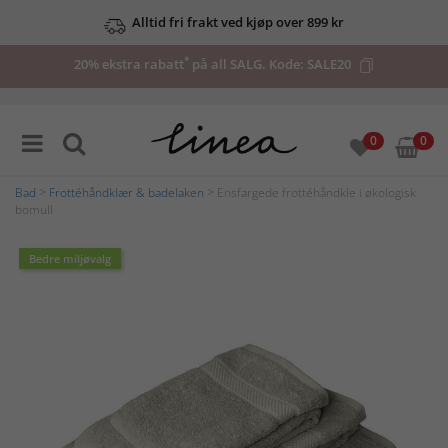
Alltid fri frakt ved kjøp over 899 kr
*
20% ekstra rabatt
på all SALG. Kode:
SALE20
0
0
Bad
>
Frottéhåndklær & badelaken
> Ensfargede frottéhåndkle i økologisk
bomull
Bedre miljøvalg