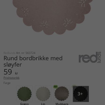
Redlunds
Art. nr: 563724
Rund bordbrikke med
sløyfer
59
kr
Prishistorikk
Farge
NY
NY
3+
Grønn
Lin
Muldvarp