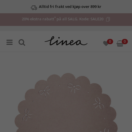
Alltid fri frakt ved kjøp over 899 kr
*
20% ekstra rabatt
på all SALG. Kode:
SALE20
0
0