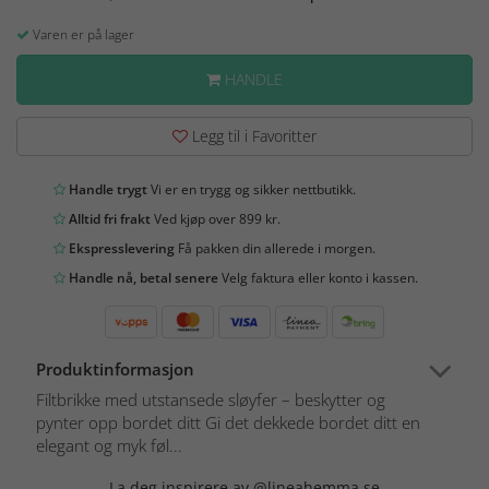
Varen er på lager
HANDLE
Legg til i Favoritter
Handle trygt
Vi er en trygg og sikker nettbutikk.
Alltid fri frakt
Ved kjøp over 899 kr.
Ekspresslevering
Få pakken din allerede i morgen.
Handle nå, betal senere
Velg faktura eller konto i kassen.
Produktinformasjon
Filtbrikke med utstansede sløyfer – beskytter og
pynter opp bordet ditt Gi det dekkede bordet ditt en
elegant og myk føl...
La deg inspirere av @lineahemma.se