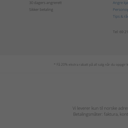
30 dagers angrerett
Angre kj
Sikker betaling
Personop
Tips & rå
Tel: 69 2
* Få 20% ekstra rabatt på all salg når du oppgi
Vi leverer kun til norske adre
Betalingsmåter: faktura, kont