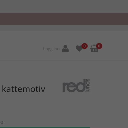
0
0
Logg inn
 kattemotiv
Aug