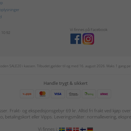
øp
plysninger
d
Vi finnes på Facebook
1 10 92
r koden SALE20 i kassen. Tilbudet gjelder til og med 16. august 2026. Maks 1 gang 
Handle trygt & sikkert
sser. Frakt- og ekspedisjonsgebyr 69 kr. Alltid fri frakt ved kjøp ov
o, betalingskort eller Vipps. Leveringsmåter: normallevering, ekspre
Vi finnes i: