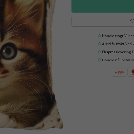
Handle trygt
Vi er 
Alltid fri frakt
Ved k
Ekspresslevering
F
Handle nå, betal s