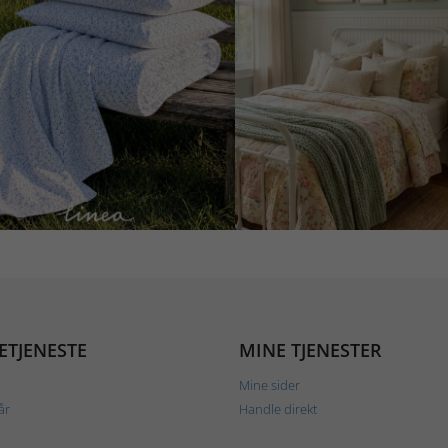
ETJENESTE
MINE TJENESTER
Mine sider
år
Handle direkt