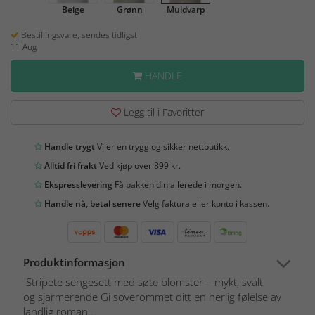
Beige
Grønn
Muldvarp
Bestillingsvare, sendes tidligst
11 Aug
HANDLE
Legg til i Favoritter
Handle trygt
Vi er en trygg og sikker nettbutikk.
Alltid fri frakt
Ved kjøp over 899 kr.
Ekspresslevering
Få pakken din allerede i morgen.
Handle nå, betal senere
Velg faktura eller konto i kassen.
Produktinformasjon
Stripete sengesett med søte blomster – mykt, svalt
og sjarmerende Gi soverommet ditt en herlig følelse av
landlig roman...