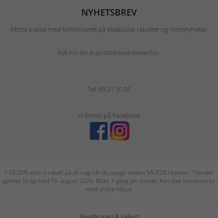
NYHETSBREV
Motta e-post med fortrinnsrett på eksklusive rabatter og motenyheter.
Fyll inn din e-postadresse nedenfor.
Tel: 69 21 10 92
Vi finnes på Facebook
* Få 20% ekstra rabatt på all salg når du oppgir koden SALE20 i kassen. Tilbudet
gjelder til og med 16. august 2026. Maks 1 gang per kunde. Kan ikke kombineres
med andre tilbud.
Handle trygt & sikkert