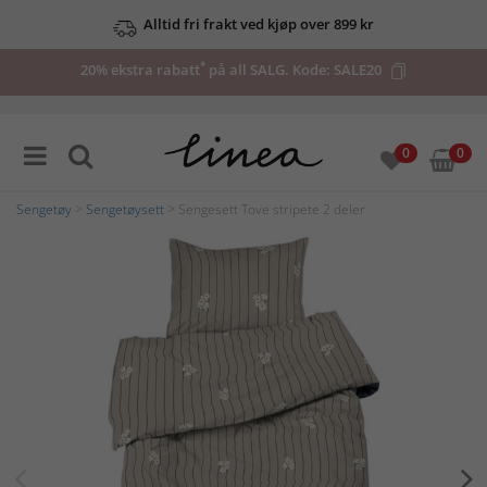
Alltid fri frakt ved kjøp over 899 kr
*
20% ekstra rabatt
på all SALG. Kode:
SALE20
0
0
Sengetøy
>
Sengetøysett
> Sengesett Tove stripete 2 deler