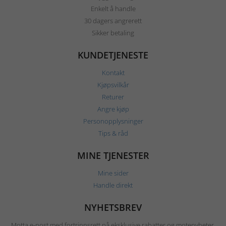
Enkelt å handle
30 dagers angrerett
Sikker betaling
KUNDETJENESTE
Kontakt
Kjøpsvilkår
Returer
Angre kjøp
Personopplysninger
Tips & råd
MINE TJENESTER
Mine sider
Handle direkt
NYHETSBREV
Motta e-post med fortrinnsrett på eksklusive rabatter og motenyheter.