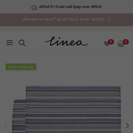
Alltid fri frakt ved kjøp over 899 kr
*
20% ekstra rabatt
på all SALG. Kode:
SALE20
0
0
Bedre miljøvalg