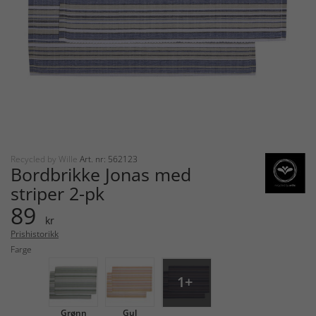
Recycled by Wille
Art. nr: 562123
Bordbrikke Jonas med
striper 2-pk
89
kr
Prishistorikk
Farge
1+
Grønn
Gul