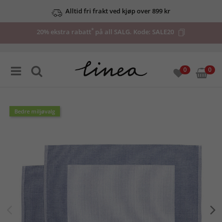
Alltid fri frakt ved kjøp over 899 kr
*
20% ekstra rabatt
på all SALG. Kode:
SALE20
0
0
Bedre miljøvalg