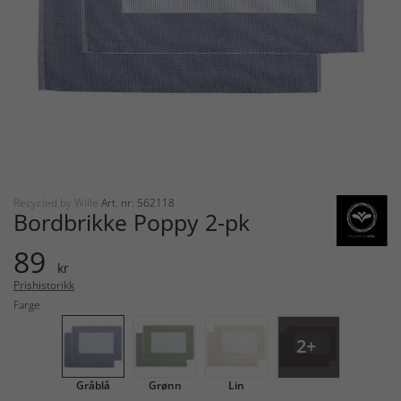
Recycled by Wille
Art. nr: 562118
Bordbrikke Poppy 2-pk
89
kr
Prishistorikk
Farge
2+
Gråblå
Grønn
Lin