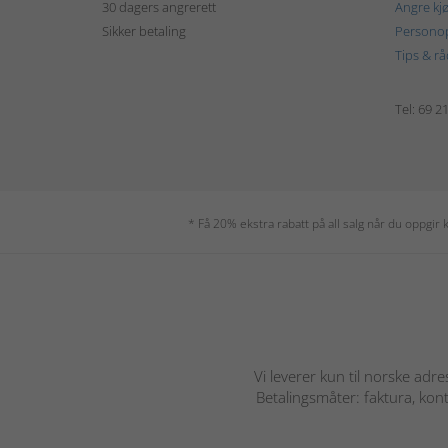
30 dagers angrerett
Angre kj
Sikker betaling
Personop
Tips & rå
Tel: 69 2
* Få 20% ekstra rabatt på all salg når du oppgi
Vi leverer kun til norske adre
Betalingsmåter: faktura, kont