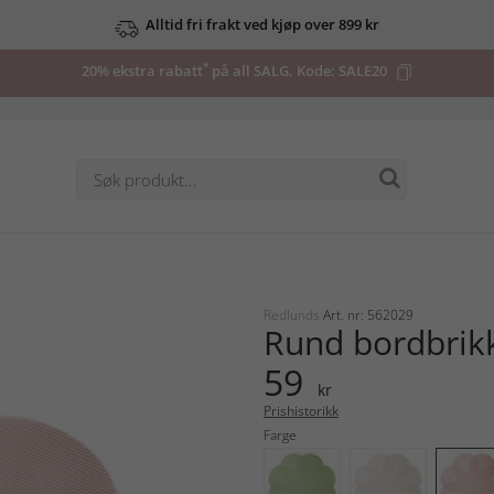
Alltid fri frakt ved kjøp over 899 kr
*
20% ekstra rabatt
på all SALG. Kode:
SALE20
Redlunds
Art. nr: 562029
Rund bordbrik
59
kr
Prishistorikk
Farge