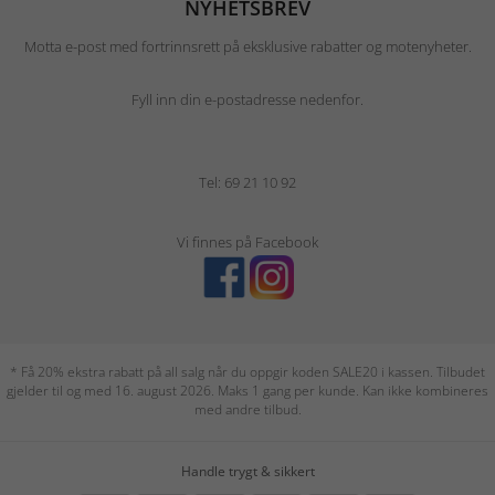
NYHETSBREV
Motta e-post med fortrinnsrett på eksklusive rabatter og motenyheter.
Fyll inn din e-postadresse nedenfor.
Tel: 69 21 10 92
Vi finnes på Facebook
* Få 20% ekstra rabatt på all salg når du oppgir koden SALE20 i kassen. Tilbudet
gjelder til og med 16. august 2026. Maks 1 gang per kunde. Kan ikke kombineres
med andre tilbud.
Handle trygt & sikkert