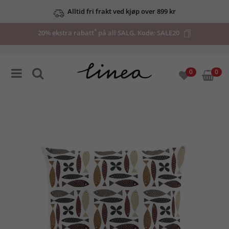
Alltid fri frakt ved kjøp over 899 kr
*
20% ekstra rabatt
på all SALG. Kode:
SALE20
0
0