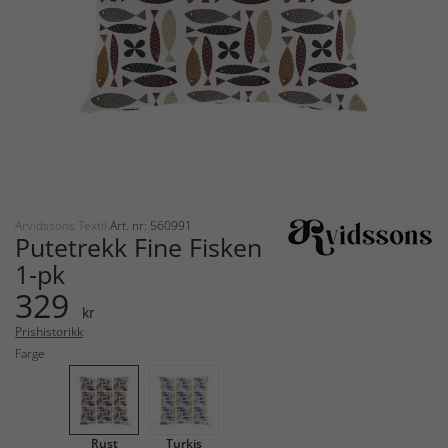
Arvidssons Textil
Art. nr: 560991
Putetrekk Fine Fisken
1-pk
329
kr
Prishistorikk
Farge
Rust
Turkis