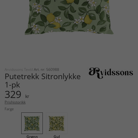
Arvidssons Textil
Art. nr: 560988
Putetrekk Sitronlykke
1-pk
329
kr
Prishistorikk
Farge
Grønn
Gul