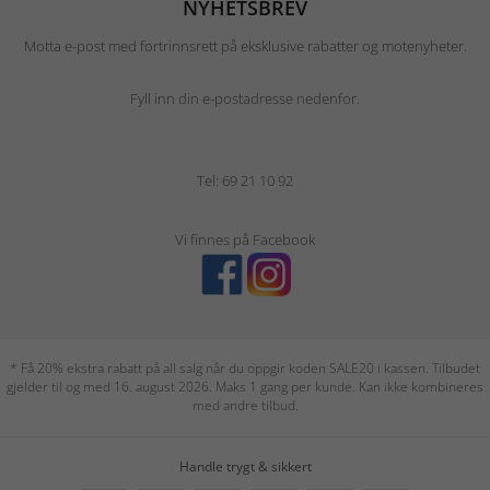
NYHETSBREV
Motta e-post med fortrinnsrett på eksklusive rabatter og motenyheter.
Fyll inn din e-postadresse nedenfor.
Tel: 69 21 10 92
Vi finnes på Facebook
* Få 20% ekstra rabatt på all salg når du oppgir koden SALE20 i kassen. Tilbudet
gjelder til og med 16. august 2026. Maks 1 gang per kunde. Kan ikke kombineres
med andre tilbud.
Handle trygt & sikkert