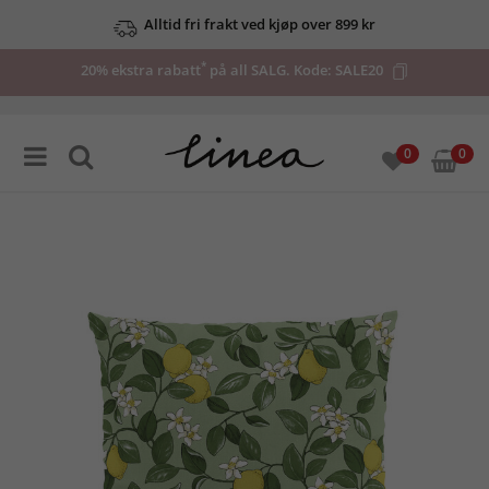
Alltid fri frakt ved kjøp over 899 kr
*
20% ekstra rabatt
på all SALG. Kode:
SALE20
0
0