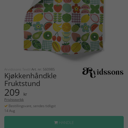
Arvidssons Textil
Art. nr: 560985
Kjøkkenhåndkle
Fruktstund
209
kr
Prishistorikk
Bestillingsvare, sendes tidligst
14 Aug
HANDLE