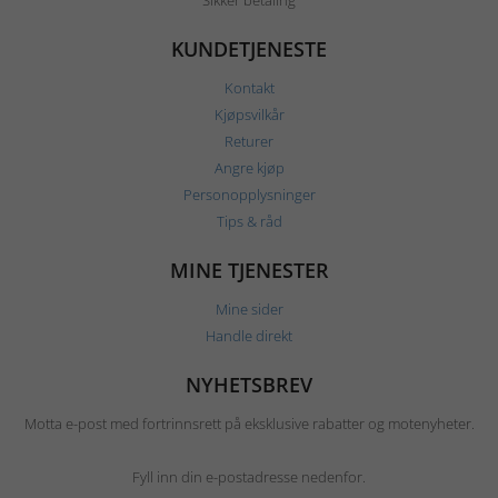
Sikker betaling
KUNDETJENESTE
Kontakt
Kjøpsvilkår
Returer
Angre kjøp
Personopplysninger
Tips & råd
MINE TJENESTER
Mine sider
Handle direkt
NYHETSBREV
Motta e-post med fortrinnsrett på eksklusive rabatter og motenyheter.
Fyll inn din e-postadresse nedenfor.