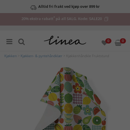
Alltid fri frakt ved kjøp over 899 kr
*
20% ekstra rabatt
på all SALG. Kode:
SALE20
0
0
Kjøkken
>
Kjøkken- & pyntehåndklær
> Kjøkkenhåndkle Fruktstund