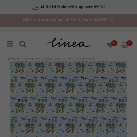
Alltid fri frakt ved kjøp over 899 kr
*
20% ekstra rabatt
på all SALG. Kode:
SALE20
0
0
Gardiner
>
Metervare
> Metervare Kurrekurreduttøya