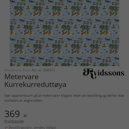
Arvidssons Textil
Art. nr: 560911
Metervare
Kurrekurreduttøya
Vær oppmerksom på at metervarer klippes etter din bestilling og derfor ikke
omfattes av angreretten.
369
kr
Prishistorikk
Bestillingsvare, sendes tidligst