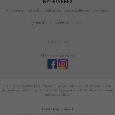
NYHETSBREV
Motta e-post med fortrinnsrett på eksklusive rabatter og motenyheter.
Fyll inn din e-postadresse nedenfor.
Tel: 69 21 10 92
Vi finnes på Facebook
* Få 20% ekstra rabatt på all salg når du oppgir koden SALE20 i kassen. Tilbudet
gjelder til og med 16. august 2026. Maks 1 gang per kunde. Kan ikke kombineres
med andre tilbud.
Handle trygt & sikkert