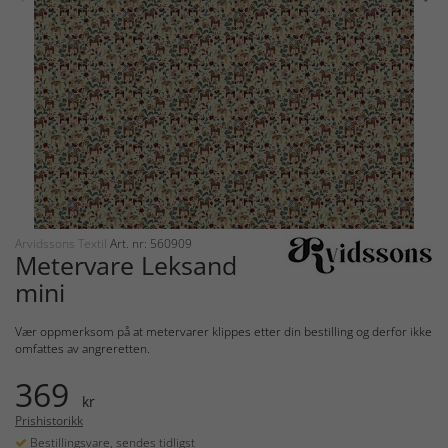
Arvidssons Textil
Art. nr: 560909
Metervare Leksand
mini
Vær oppmerksom på at metervarer klippes etter din bestilling og derfor ikke
omfattes av angreretten.
369
kr
Prishistorikk
Bestillingsvare, sendes tidligst