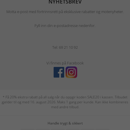
NYHETSBREV
Motta e-post med fortrinnsrett på eksklusive rabatter og motenyheter.
Fyll inn din e-postadresse nedenfor.
Tel: 69 21 10 92
Vi finnes på Facebook
* Få 20% ekstra rabatt på all salg når du oppgir koden SALE20 i kassen. Tilbudet
gjelder til og med 16. august 2026. Maks 1 gang per kunde. Kan ikke kombineres
med andre tilbud.
Handle trygt & sikkert