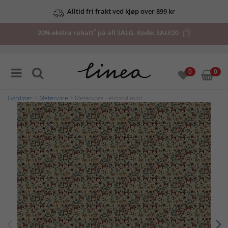
Alltid fri frakt ved kjøp over 899 kr
*
20% ekstra rabatt
på all SALG. Kode:
SALE20
0
0
Gardiner
>
Metervare
> Metervare Leksand mini