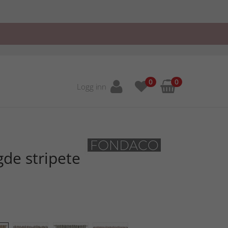
0
0
Logg inn
de stripete