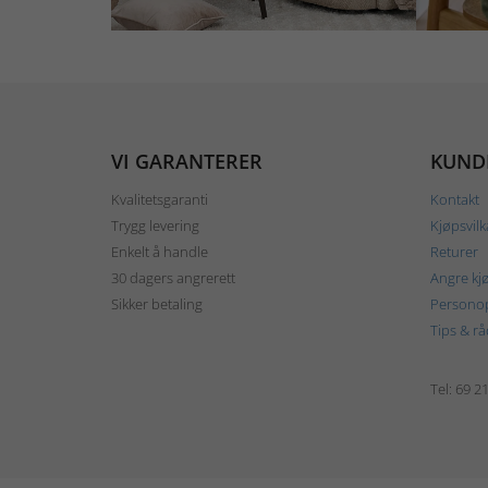
VI GARANTERER
KUND
Kvalitetsgaranti
Kontakt
Trygg levering
Kjøpsvilk
Enkelt å handle
Returer
30 dagers angrerett
Angre kj
Sikker betaling
Personop
Tips & rå
Tel: 69 2