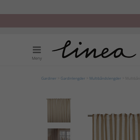
Meny
Gardiner
>
Gardinlengder
>
Multibåndslengder
> Multibån