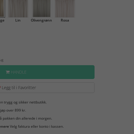
ige
Lin
Olivengrønn
Rosa
Aug
HANDLE
Legg til i Favoritter
en trygg og sikker nettbutikk.
jøp over 899 kr.
å pakken din allerede i morgen.
enere
Velg faktura eller konto i kassen.