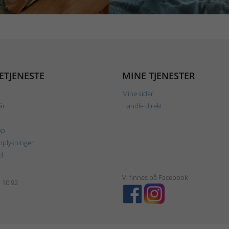
ETJENESTE
MINE TJENESTER
Mine sider
år
Handle direkt
øp
plysninger
d
Vi finnes på Facebook
1 10 92