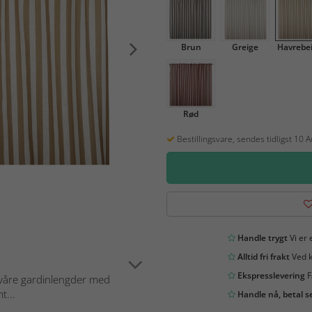
Brun
Greige
Havrebe
Rød
Bestillingsvare, sendes tidligst 10 
Handle trygt
Vi er 
Alltid fri frakt
Ved k
Ekspresslevering
F
d våre gardinlengder med
t...
Handle nå, betal s