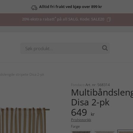
Alltid fri frakt ved kjøp over 899 kr
*
20% ekstra rabatt
på all SALG. Kode:
SALE20
dslengde stripete Disa 2-pk
Fondaco
Art. nr: 568314
Multibåndsleng
Disa 2-pk
649
kr
Prishistorikk
Farge