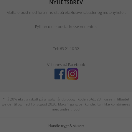
NYHETSBREV
Motta e-post med fortrinnsrett på eksklusive rabatter og motenyheter.
Fyll inn din e-postadresse nedenfor.
Tel: 69 21 10 92
Vi finnes på Facebook
* Få 20% ekstra rabatt på all salg når du oppgir koden SALE20 i kassen. Tilbudet
gjelder til og med 16. august 2026. Maks 1 gang per kunde. Kan ikke kombineres
med andre tilbud.
Handle trygt & sikkert