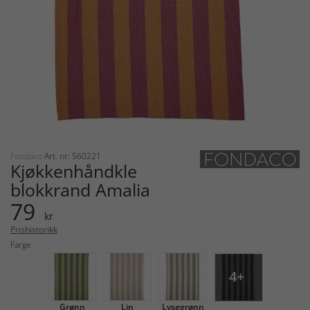
Fondaco
Art. nr: 560221
Kjøkkenhåndkle
blokkrand Amalia
79
kr
Prishistorikk
Farge
4+
Grønn
Lin
Lysegrønn