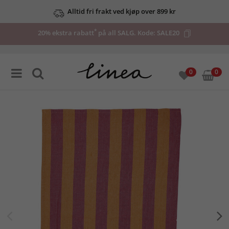
Alltid fri frakt ved kjøp over 899 kr
*
20% ekstra rabatt
på all SALG. Kode:
SALE20
0
0