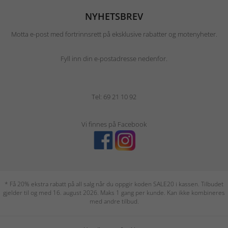
NYHETSBREV
Motta e-post med fortrinnsrett på eksklusive rabatter og motenyheter.
Fyll inn din e-postadresse nedenfor.
Tel: 69 21 10 92
Vi finnes på Facebook
* Få 20% ekstra rabatt på all salg når du oppgir koden SALE20 i kassen. Tilbudet
gjelder til og med 16. august 2026. Maks 1 gang per kunde. Kan ikke kombineres
med andre tilbud.