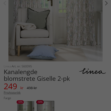
Linea
Art. nr: 560095
Kanalengde
blomstrete Giselle 2-pk
249
kr
498 kr
Prishistorikk
Farge
-50%
-50%