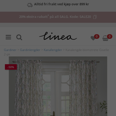
Se våre tilbud her
*
20% ekstra rabatt
på all SALG. Kode:
SALE20
0
0
Gardiner
>
Gardinlengder
>
Kanallengder
> Kanalengde blomstrete Giselle
2-pk
-50%