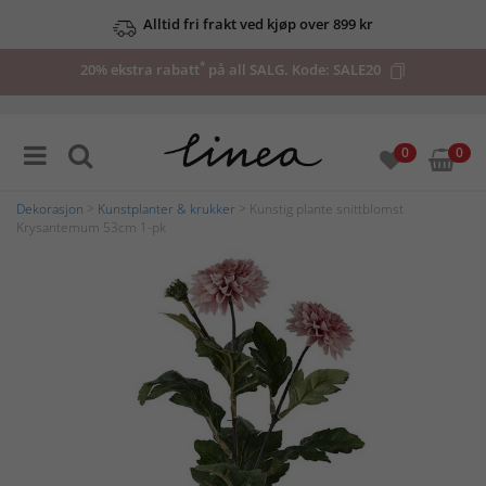
Alltid fri frakt ved kjøp over 899 kr
*
20% ekstra rabatt
på all SALG. Kode:
SALE20
0
0
Dekorasjon
>
Kunstplanter & krukker
> Kunstig plante snittblomst
Krysantemum 53cm 1-pk