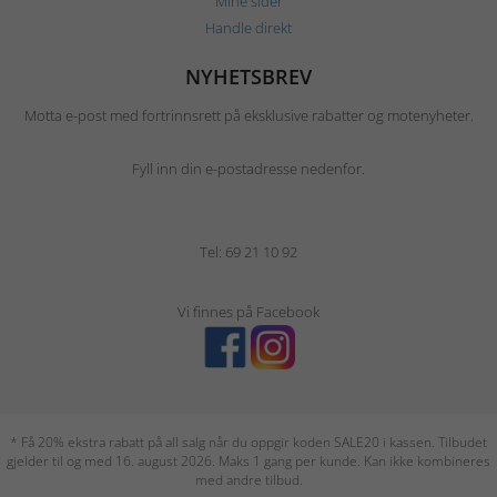
Mine sider
Handle direkt
NYHETSBREV
Motta e-post med fortrinnsrett på eksklusive rabatter og motenyheter.
Fyll inn din e-postadresse nedenfor.
Tel: 69 21 10 92
Vi finnes på Facebook
* Få 20% ekstra rabatt på all salg når du oppgir koden SALE20 i kassen. Tilbudet
gjelder til og med 16. august 2026. Maks 1 gang per kunde. Kan ikke kombineres
med andre tilbud.