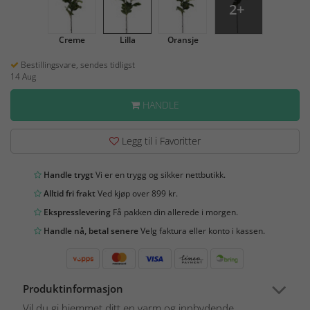
2+
Creme
Lilla
Oransje
Bestillingsvare, sendes tidligst
14 Aug
HANDLE
Legg til i Favoritter
Handle trygt
Vi er en trygg og sikker nettbutikk.
Alltid fri frakt
Ved kjøp over 899 kr.
Ekspresslevering
Få pakken din allerede i morgen.
Handle nå, betal senere
Velg faktura eller konto i kassen.
Produktinformasjon
Vil du gi hjemmet ditt en varm og innbydende