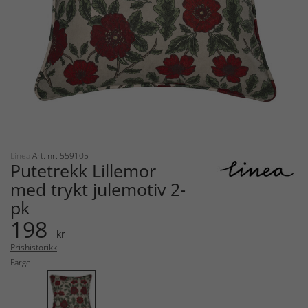
Linea
Art. nr: 559105
Putetrekk Lillemor
med trykt julemotiv 2-
pk
198
kr
Prishistorikk
Farge