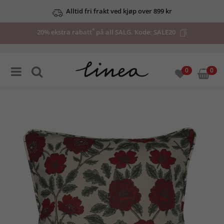
Alltid fri frakt ved kjøp over 899 kr
*
20% ekstra rabatt
på all SALG. Kode:
SALE20
0
0