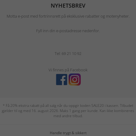
NYHETSBREV
Motta e-post med fortrinnsrett på eksklusive rabatter og motenyheter.
Fyll inn din e-postadresse nedenfor.
Tel: 69 21 10 92
Vi finnes på Facebook
* Få 20% ekstra rabatt på all salg når du oppgir koden SALE20 i kassen. Tilbudet
gjelder til og med 16. august 2026. Maks 1 gang per kunde. Kan ikke kombineres
med andre tilbud.
Handle trygt & sikkert