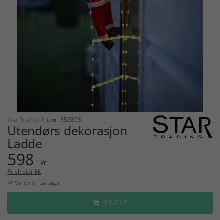
Star Trading
Art. nr: 558893
Utendørs dekorasjon
Ladde
598
kr
Prishistorikk
Varen er på lager
HANDLE