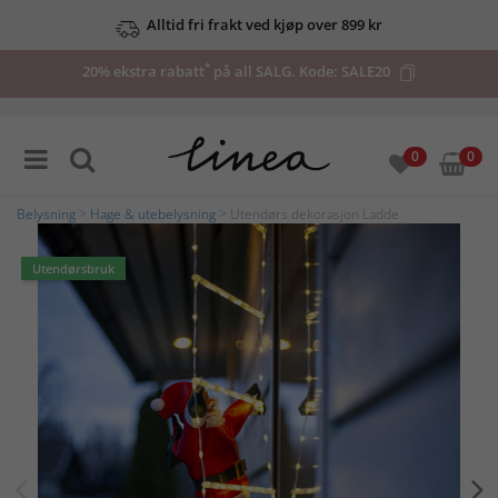
Alltid fri frakt ved kjøp over 899 kr
*
20% ekstra rabatt
på all SALG. Kode:
SALE20
0
0
Belysning
>
Hage & utebelysning
> Utendørs dekorasjon Ladde
Utendørsbruk