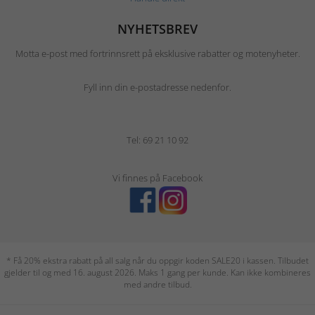
NYHETSBREV
Motta e-post med fortrinnsrett på eksklusive rabatter og motenyheter.
Fyll inn din e-postadresse nedenfor.
Tel: 69 21 10 92
Vi finnes på Facebook
* Få 20% ekstra rabatt på all salg når du oppgir koden SALE20 i kassen. Tilbudet
gjelder til og med 16. august 2026. Maks 1 gang per kunde. Kan ikke kombineres
med andre tilbud.