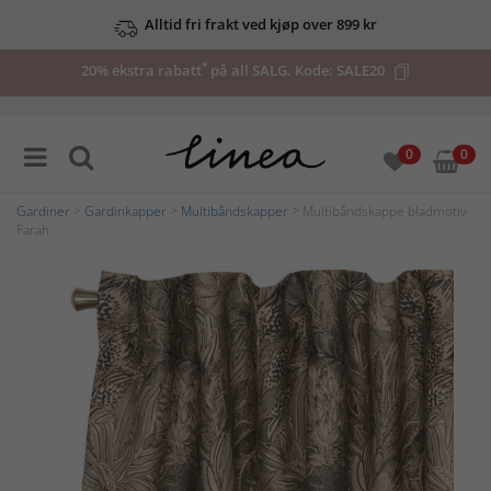
Alltid fri frakt ved kjøp over 899 kr
*
20% ekstra rabatt
på all SALG. Kode:
SALE20
0
0
Gardiner
>
Gardinkapper
>
Multibåndskapper
> Multibåndskappe bladmotiv
Farah