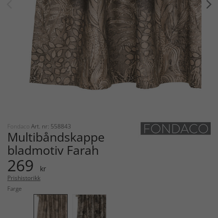
Fondaco
Art. nr: 558843
Multibåndskappe
bladmotiv Farah
269
kr
Prishistorikk
Farge