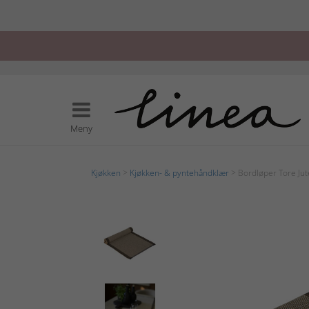
Meny
Kjøkken
>
Kjøkken- & pyntehåndklær
> Bordløper Tore Ju