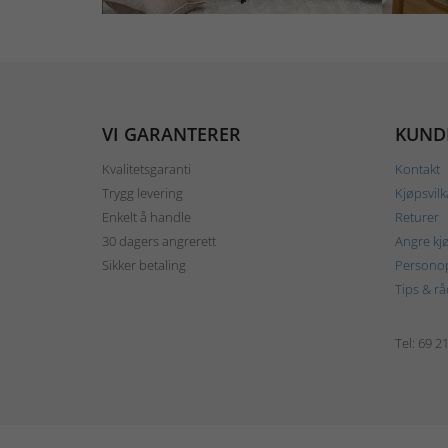
VI GARANTERER
KUND
Kvalitetsgaranti
Kontakt
Trygg levering
Kjøpsvilk
Enkelt å handle
Returer
30 dagers angrerett
Angre kj
Sikker betaling
Personop
Tips & rå
Tel: 69 2