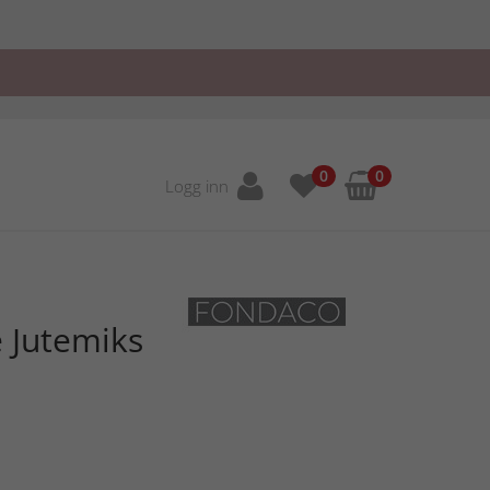
0
0
Logg inn
 Jutemiks