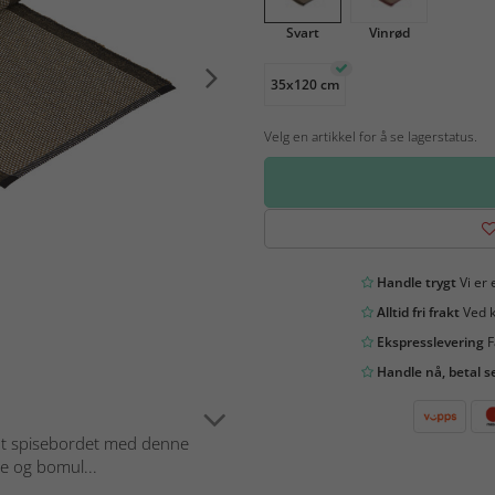
Svart
Vinrød
35x120 cm
Velg en artikkel for å se lagerstatus.
Handle trygt
Vi er 
Alltid fri frakt
Ved k
Ekspresslevering
F
Handle nå, betal s
t spisebordet med denne
te og bomul...