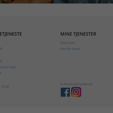
ETJENESTE
MINE TJENESTER
Mine sider
år
Handle direkt
øp
plysninger
d
Vi finnes på Facebook
1 10 92