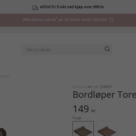
Alltid fri frakt ved kjøp over 899 kr
*
20% ekstra rabatt
på all SALG. Kode:
SALE20
temiks
Fondaco
Art. nr: 558607
Bordløper Tore
149
kr
Farge