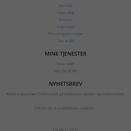
Kontakt
Kjøpsvilkår
Returer
Angre kjøp
Personopplysninger
Tips & råd
MINE TJENESTER
Mine sider
Handle direkt
NYHETSBREV
Motta e-post med fortrinnsrett på eksklusive rabatter og motenyheter.
Fyll inn din e-postadresse nedenfor.
Tel: 69 21 10 92