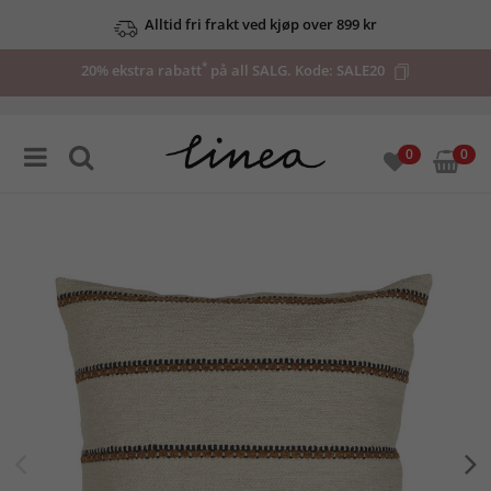
Alltid fri frakt ved kjøp over 899 kr
*
20% ekstra rabatt
på all SALG. Kode:
SALE20
0
0