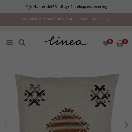
Haster det? Vi tilbyr 24t ekspresslevering
*
20% ekstra rabatt
på all SALG. Kode:
SALE20
0
0