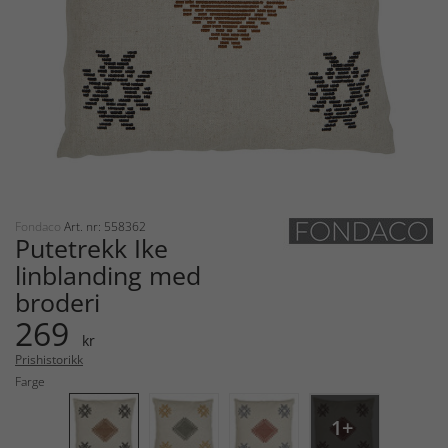
Fondaco
Art. nr: 558362
Putetrekk Ike
linblanding med
broderi
269
kr
Prishistorikk
Farge
1+