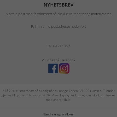
NYHETSBREV
Motta e-post med fortrinnsrett på eksklusive rabatter og motenyheter.
Fyll inn din e-postadresse nedenfor.
Tel: 69 21 10 92
Vi finnes på Facebook
* Få 20% ekstra rabatt på all salg når du oppgir koden SALE20 i kassen. Tilbudet
gjelder til og med 16. august 2026. Maks 1 gang per kunde. Kan ikke kombineres
med andre tilbud.
Handle trygt & sikkert