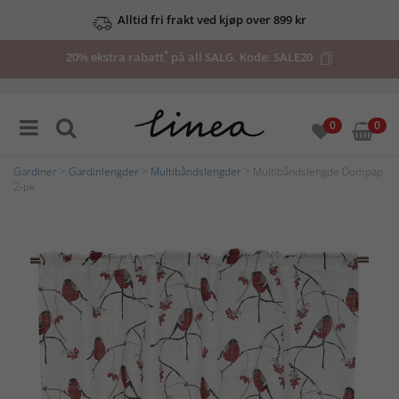
Alltid fri frakt ved kjøp over 899 kr
*
20% ekstra rabatt
på all SALG. Kode:
SALE20
0
0
Gardiner
>
Gardinlengder
>
Multibåndslengder
> Multibåndslengde Dompap
2-pk