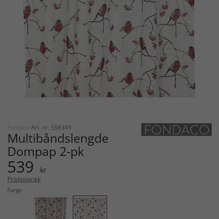
Fondaco
Art. nr: 558349
Multibåndslengde
Dompap 2-pk
539
kr
Prishistorikk
Farge