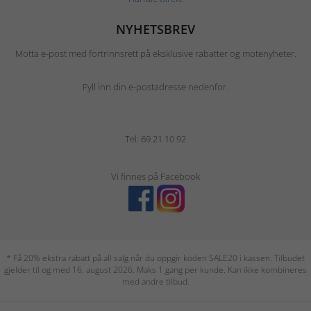
NYHETSBREV
Motta e-post med fortrinnsrett på eksklusive rabatter og motenyheter.
Fyll inn din e-postadresse nedenfor.
Tel: 69 21 10 92
Vi finnes på Facebook
* Få 20% ekstra rabatt på all salg når du oppgir koden SALE20 i kassen. Tilbudet
gjelder til og med 16. august 2026. Maks 1 gang per kunde. Kan ikke kombineres
med andre tilbud.