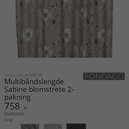
Fondaco
Art. nr: 558190
Multibåndslengde
Sabine blomstrete 2-
pakning
758
kr
Prishistorikk
Farge