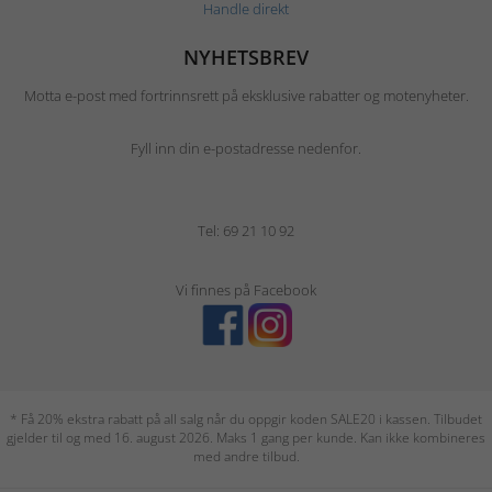
Handle direkt
NYHETSBREV
Motta e-post med fortrinnsrett på eksklusive rabatter og motenyheter.
Fyll inn din e-postadresse nedenfor.
Tel: 69 21 10 92
Vi finnes på Facebook
* Få 20% ekstra rabatt på all salg når du oppgir koden SALE20 i kassen. Tilbudet
gjelder til og med 16. august 2026. Maks 1 gang per kunde. Kan ikke kombineres
med andre tilbud.