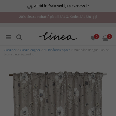
Alltid fri frakt ved kjøp over 899 kr
*
20% ekstra rabatt
på all SALG. Kode:
SALE20
0
0
Gardiner
>
Gardinlengder
>
Multibåndslengder
> Multibåndslengde Sabine
blomstrete 2-pakning