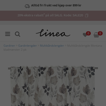
Alltid fri frakt ved kjøp over 899 kr
*
20% ekstra rabatt
på all SALG. Kode:
SALE20
0
0
Gardiner
>
Gardinlengder
>
Multibåndslengder
> Multibåndslengde Montana
bladmønster 2-pk