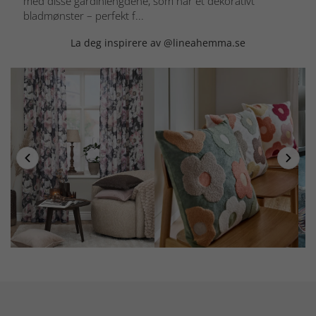
med disse gardinlengdene, som har et dekorativt
bladmønster – perfekt f...
La deg inspirere av @lineahemma.se