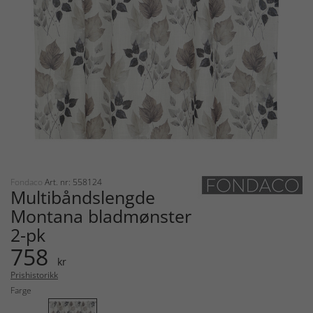
Fondaco
Art. nr: 558124
Multibåndslengde
Montana bladmønster
2-pk
758
kr
Prishistorikk
Farge