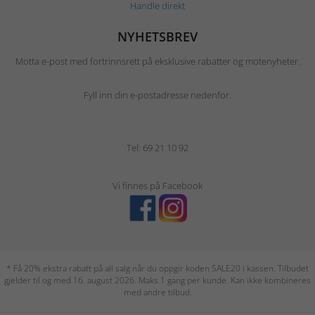
Handle direkt
NYHETSBREV
Motta e-post med fortrinnsrett på eksklusive rabatter og motenyheter.
Fyll inn din e-postadresse nedenfor.
Tel: 69 21 10 92
Vi finnes på Facebook
* Få 20% ekstra rabatt på all salg når du oppgir koden SALE20 i kassen. Tilbudet
gjelder til og med 16. august 2026. Maks 1 gang per kunde. Kan ikke kombineres
med andre tilbud.